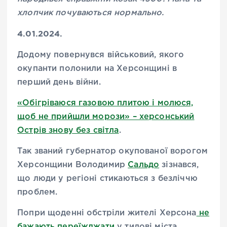
хлопчик почуваються нормально.
4.01.2024.
Додому повернувся військовий, якого
окупанти полонили на Херсонщині в
перший день війни.
«Обігріваюся газовою плитою і молюся,
щоб не прийшли морози» – херсонський
Острів знову без світла
.
Так званий губернатор окупованої ворогом
Херсонщини Володимир
Сальдо
зізнався,
що люди у регіоні стикаються з безліччю
проблем.
Попри щоденні обстріли жителі Херсона
не
бажають переїжджати
у тилові міста.