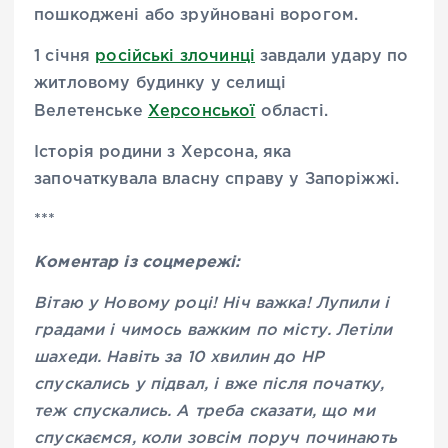
пошкоджені або зруйновані ворогом.
1 січня
російські злочинці
завдали удару по
житловому будинку у селищі
Велетенське
Херсонської
області.
Історія родини з Херсона, яка
започаткувала власну справу у Запоріжжі.
***
Коментар із соцмережі:
Вітаю у Новому році! Ніч важка! Лупили і
градами і чимось важким по місту. Летіли
шахеди. Навіть за 10 хвилин до НР
спускались у підвал, і вже після початку,
теж спускались. А треба сказати, що ми
спускаємся, коли зовсім поруч починають