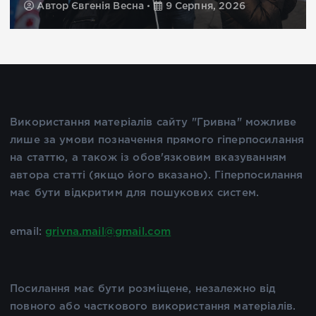
Автор
Марина Поліщук
9 Серпня, 2026
Використання матеріалів сайту "Гривна" можливе
лише за умови позначення прямого гіперпосилання
на статтю, а також із обов'язковим вказуванням
автора статті (якщо його вказано). Гіперпосилання
має бути відкритим для пошукових систем.
email:
grivna.mail@gmail.com
Посилання має бути розміщене, незалежно від
повного або часткового використання матеріалів.