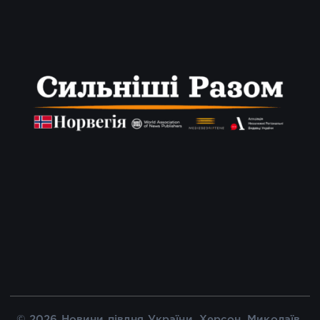
© 2026 Новини півдня України, Херсон, Миколаїв,