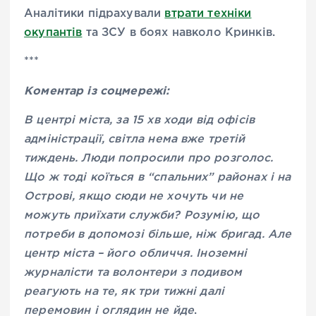
Аналітики підрахували
втрати техніки
окупантів
та ЗСУ в боях навколо Кринків.
***
Коментар із соцмережі:
В центрі міста, за 15 хв ходи від офісів
адміністрації, світла нема вже третій
тиждень. Люди попросили про розголос.
Що ж тоді коїться в “спальних” районах і на
Острові, якщо сюди не хочуть чи не
можуть приїхати служби?
Розумію, що
потреби в допомозі більше, ніж бригад. Але
центр міста – його обличчя. Іноземні
журналісти та волонтери з подивом
реагують на те, як три тижні далі
перемовин і оглядин не йде
.