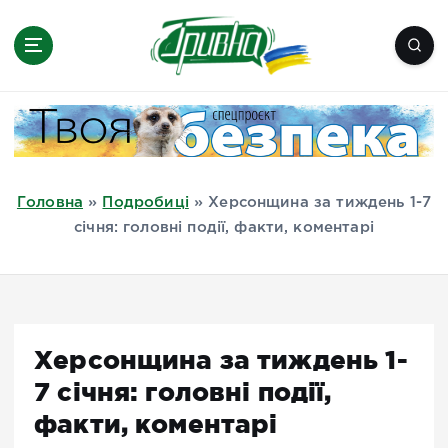
П
е
р
е
Новини півдня України, Херсон,
й
Миколаїв, Одеса, Мелітополь
т
и
д
Головна
»
Подробиці
»
Херсонщина за тиждень 1-7
о
січня: головні події, факти, коментарі
в
м
і
с
т
Херсонщина за тиждень 1-
у
7 січня: головні події,
факти, коментарі