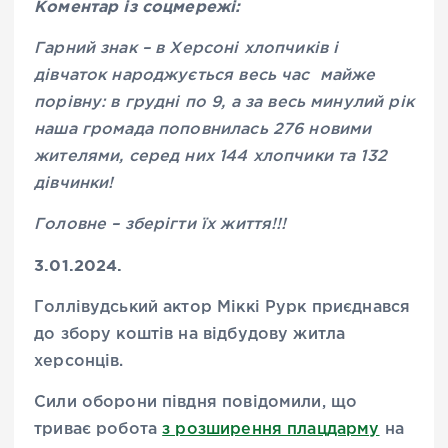
Коментар із соцмережі:
Гарний знак – в Херсоні хлопчиків і
дівчаток народжується весь час майже
порівну: в грудні по 9, а за весь минулий рік
наша громада поповнилась 276 новими
жителями, серед них 144 хлопчики та 132
дівчинки!
Головне – зберігти їх життя!!!
3.01.2024.
Голлівудський актор Міккі Рурк приєднався
до збору коштів на відбудову житла
херсонців.
Сили оборони півдня повідомили, що
триває робота
з розширення плацдарму
на