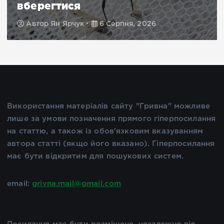
вберегтися
Автор
Ян Ярчук
6 Серпня, 2026
Використання матеріалів сайту "Гривна" можливе
лише за умови позначення прямого гіперпосилання
на статтю, а також із обов'язковим вказуванням
автора статті (якщо його вказано). Гіперпосилання
має бути відкритим для пошукових систем.
email:
grivna.mail@gmail.com