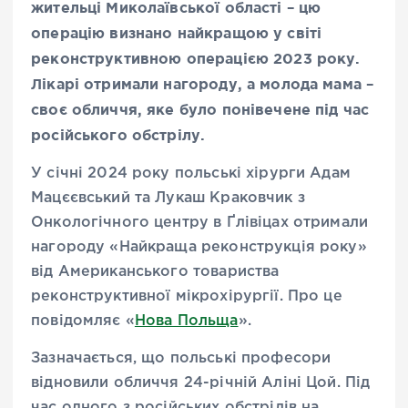
жительці Миколаївської області
–
цю
операцію визнано найкращою у світі
реконструктивною операцією 2023 року.
Лікарі отримали нагороду, а молода мама –
своє обличчя, яке було понівечене під час
російського обстрілу.
У січні 2024 року польські хірурги Адам
Мацєєвський та Лукаш Краковчик з
Онкологічного центру в Ґлівіцах отримали
нагороду «Найкраща реконструкція року»
від Американського товариства
реконструктивної мікрохірургії. Про це
повідомляє «
Нова Польща
».
Зазначається, що польські професори
відновили обличчя 24-річній Аліні Цой. Під
час одного з російських обстрілів на