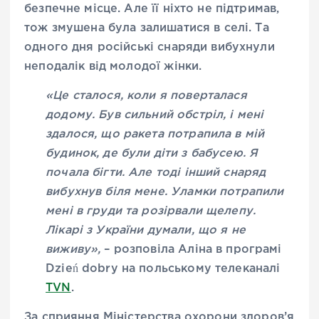
безпечне місце. Але її ніхто не підтримав,
тож змушена була залишатися в селі. Та
одного дня російські снаряди вибухнули
неподалік від молодої жінки.
«Це сталося, коли я поверталася
додому. Був сильний обстріл, і мені
здалося, що ракета потрапила в мій
будинок, де були діти з бабусею. Я
почала бігти. Але тоді інший снаряд
вибухнув біля мене. Уламки потрапили
мені в груди та розірвали щелепу.
Лікарі з України думали, що я не
виживу»,
– розповіла Аліна в програмі
Dzień dobry на польському телеканалі
TVN
.
За сприяння Міністерства охорони здоров’я