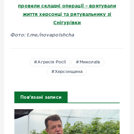
провели складні операції – врятували
життя херсонці та рятувальнику зі
Снігурівки
Фото: t.me/novapolshcha
Агресія Росії
Миколаїв
Херсонщина
Пов'язані записи