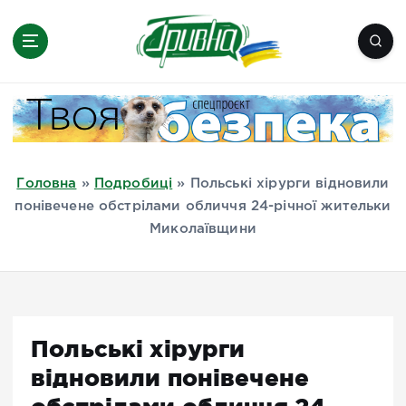
П
е
р
е
Новини півдня України, Херсон,
й
Миколаїв, Одеса, Мелітополь
т
и
д
Головна
»
Подробиці
»
Польські хірурги відновили
о
понівечене обстрілами обличчя 24-річної жительки
в
Миколаївщини
м
і
с
т
у
Польські хірурги
відновили понівечене