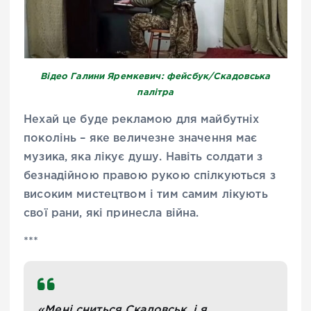
Відео Галини Яремкевич: фейсбук/Скадовська
палітра
Нехай це буде рекламою для майбутніх
поколінь – яке величезне значення має
музика, яка лікує душу. Навіть солдати з
безнадійною правою рукою спілкуються з
високим мистецтвом і тим самим лікують
свої рани, які принесла війна.
***
«Мені сниться Скадовськ, і я