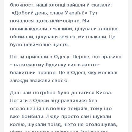
блокпост, наші хлопці зайшли й сказали:
«Добрий день, слава Україні!» Тут
почалося щось неймовірне. Ми
повискакували з машини, цілували хлопців,
обіймали, цілували землю, ми плакали. Це
було невимовне щастя.
Потім приїхали в Одесу. Перше, що вразило
– на кожному будинку висів жовто-
блакитний прапор. Це в Одесі, яку москалі
завжди вважали своєю.
Далі нам потрібно було дістатися Києва.
Потяги з Одеси відправлялися без
оголошення і в повній темряві, тому що
вже бомбили. Люди просто самі шукали
колію, шукали поїзд, ніхто не оголошував,