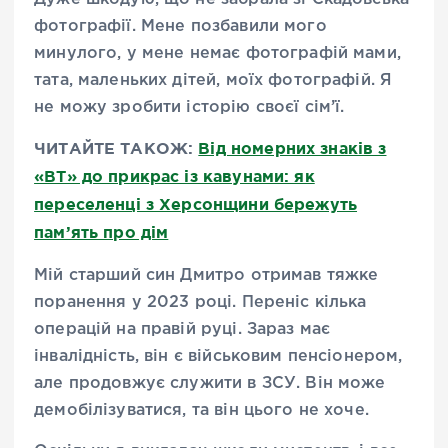
фотографії. Мене позбавили мого
минулого, у мене немає фотографій мами,
тата, маленьких дітей, моїх фотографій. Я
не можу зробити історію своєї сім’ї.
ЧИТАЙТЕ ТАКОЖ:
Від номерних знаків з
«ВТ» до прикрас із кавунами: як
переселенці з Херсонщини бережуть
пам’ять про дім
Мій старший син Дмитро отримав тяжке
поранення у 2023 році. Переніс кілька
операцій на правій руці. Зараз має
інвалідність, він є військовим пенсіонером,
але продовжує служити в ЗСУ. Він може
демобілізуватися, та він цього не хоче.