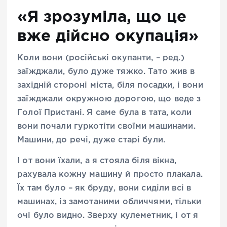
«Я зрозуміла, що це
вже дійсно окупація»
Коли вони (російські окупанти, – ред.)
заїжджали, було дуже тяжко. Тато жив в
західній стороні міста, біля посадки, і вони
заїжджали окружною дорогою, що веде з
Голої Пристані. Я саме була в тата, коли
вони почали гуркотіти своїми машинами.
Машини, до речі, дуже старі були.
І от вони їхали, а я стояла біля вікна,
рахувала кожну машину й просто плакала.
Їх там було – як бруду, вони сиділи всі в
машинах, із замотаними обличчями, тільки
очі було видно. Зверху кулеметник, і от я