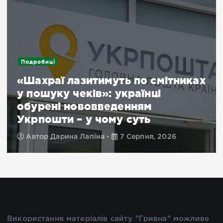
Новини
У Херсоні розгорнули мережу
пунктів видачі питної води після
російських атак
Автор
Храбан Діана
7 Серпня, 2026
Використання матеріалів сайту "Гривна" можливе