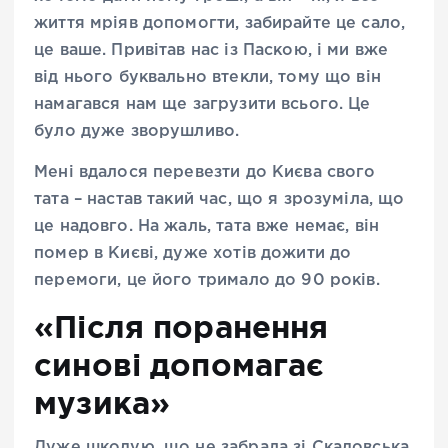
життя мріяв допомогти, забирайте це сало,
це ваше. Привітав нас із Паскою, і ми вже
від нього буквально втекли, тому що він
намагався нам ще загрузити всього. Це
було дуже зворушливо.
Мені вдалося перевезти до Києва свого
тата – настав такий час, що я зрозуміла, що
це надовго. На жаль, тата вже немає, він
помер в Києві, дуже хотів дожити до
перемоги, це його тримало до 90 років.
«Після поранення
синові допомагає
музика»
Дуже шкодую, що не забрала зі Скадовська