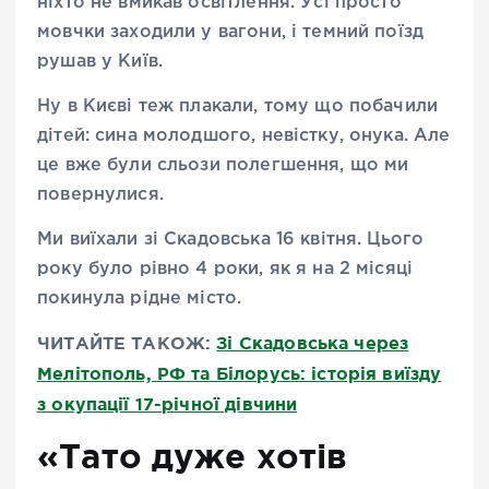
ніхто не вмикав освітлення. Усі просто
мовчки заходили у вагони, і темний поїзд
рушав у Київ.
Ну в Києві теж плакали, тому що побачили
дітей: сина молодшого, невістку, онука. Але
це вже були сльози полегшення, що ми
повернулися.
Ми виїхали зі Скадовська 16 квітня. Цього
року було рівно 4 роки, як я на 2 місяці
покинула рідне місто.
ЧИТАЙТЕ ТАКОЖ:
Зі Скадовська через
Мелітополь, РФ та Білорусь: історія виїзду
з окупації 17-річної дівчини
«Тато дуже хотів