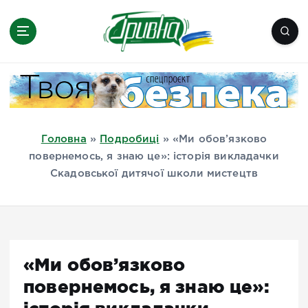
П
е
р
е
Новини півдня України, Херсон,
й
Миколаїв, Одеса, Мелітополь
т
и
д
Головна
»
Подробиці
»
«Ми обов’язково
о
повернемось, я знаю це»: історія викладачки
в
Скадовської дитячої школи мистецтв
м
і
с
т
у
«Ми обов’язково
повернемось, я знаю це»: