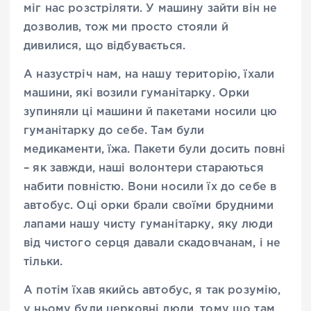
міг нас розстріляти. У машину зайти він не
дозволив, тож ми просто стояли й
дивилися, що відбувається.
А назустріч нам, на нашу територію, їхали
машини, які возили гуманітарку. Орки
зупиняли ці машини й пакетами носили цю
гуманітарку до себе. Там були
медикаменти, їжа. Пакети були досить повні
– як завжди, наші волонтери стараються
набити повністю. Вони носили їх до себе в
автобус. Оці орки брали своїми брудними
лапами нашу чисту гуманітарку, яку люди
від чистого серця давали скадовчанам, і не
тільки.
А потім їхав якийсь автобус, я так розумію,
у ньому були церковні люди, тому що там