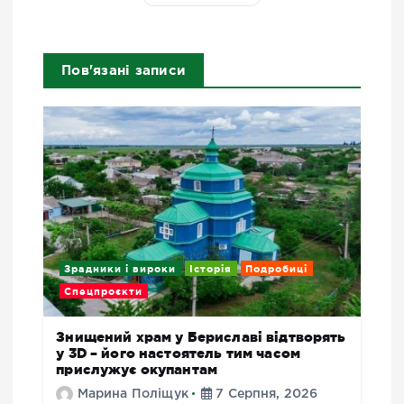
Пов'язані записи
Зрадники і вироки
Історія
Подробиці
Спецпроєкти
Знищений храм у Бериславі відтворять
у 3D – його настоятель тим часом
прислужує окупантам
Марина Поліщук
7 Серпня, 2026