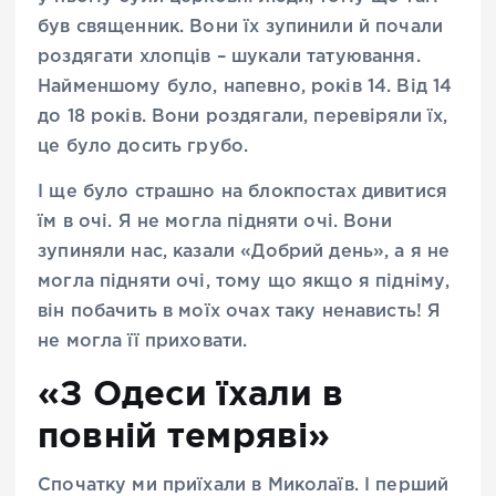
був священник. Вони їх зупинили й почали
роздягати хлопців – шукали татуювання.
Найменшому було, напевно, років 14. Від 14
до 18 років. Вони роздягали, перевіряли їх,
це було досить грубо.
І ще було страшно на блокпостах дивитися
їм в очі. Я не могла підняти очі. Вони
зупиняли нас, казали «Добрий день», а я не
могла підняти очі, тому що якщо я підніму,
він побачить в моїх очах таку ненависть! Я
не могла її приховати.
«З Одеси їхали в
повній темряві»
Спочатку ми приїхали в Миколаїв. І перший