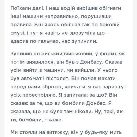
Поїхали далі. І наш водій вирішив обігнати
інші машини неправильно, порушивши
правила. Він якось обігнав так по боковій
смузі, і тут я навіть не зрозуміла що –
вдарив по гальмах, нас зупинили.
Зупинив російський військовий, у формі, як
потім виявилося, він був з Донбасу. Сказав
усім вийти з машини, ми вийшли. У нього
був автомат і пістолет. Він почав махати
перед нами зброєю, кричати: я вас зараз тут
усіх перестріляю. Я запитала: за що? Він
сказав: за те, що ви бомбили Донбас. Я
сказала, що не була там ніколи. Ну, такі, як
ти, бомбили, – каже.
Ми стояли на витяжку, він у будь-яку мить