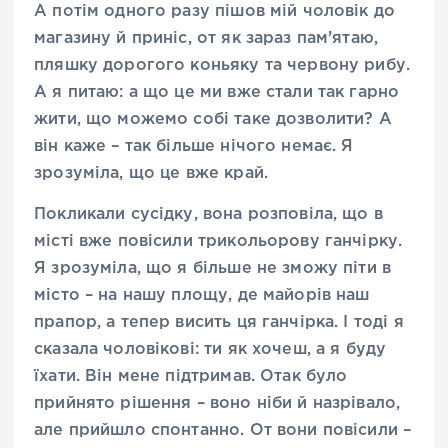
А потім одного разу пішов мій чоловік до
магазину й приніс, от як зараз пам’ятаю,
пляшку дорогого коньяку та червону рибу.
А я питаю: а що це ми вже стали так гарно
жити, що можемо собі таке дозволити? А
він каже – так більше нічого немає. Я
зрозуміла, що це вже край.
Покликали сусідку, вона розповіла, що в
місті вже повісили трикольорову ганчірку.
Я зрозуміла, що я більше не зможу піти в
місто – на нашу площу, де майорів наш
прапор, а тепер висить ця ганчірка. І тоді я
сказала чоловікові: ти як хочеш, а я буду
їхати. Він мене підтримав. Отак було
прийнято рішення – воно ніби й назрівало,
але прийшло спонтанно. От вони повісили –