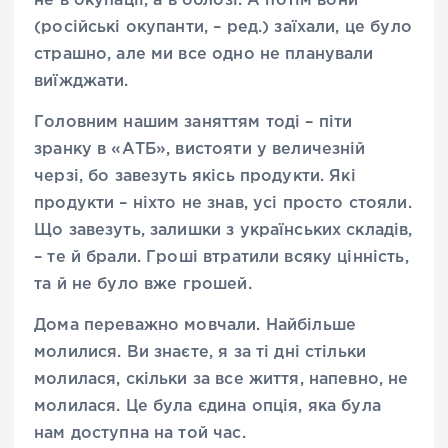
не в окупації, а в облозі. А потім вони
(російські окупанти, – ред.) заїхали, це було
страшно, але ми все одно не планували
виїжджати.
Головним нашим заняттям тоді – піти
зранку в «АТБ», вистояти у величезній
черзі, бо завезуть якісь продукти. Які
продукти – ніхто не знав, усі просто стояли.
Що завезуть, залишки з українських складів,
– те й брали. Гроші втратили всяку цінність,
та й не було вже грошей.
Дома переважно мовчали. Найбільше
молилися. Ви знаєте, я за ті дні стільки
молилася, скільки за все життя, напевно, не
молилася. Це була єдина опція, яка була
нам доступна на той час.