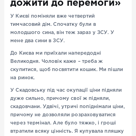
дожити до перемоги»
У Києві поміняли вже четвертий
тимчасовий дім. Спочатку були в
молодшого сина, він теж зараз у ЗСУ. У
мене два сини в ЗСУ.
До Києва ми приїхали напередодні
Великодня. Чоловік каже – треба ж
скупитися, щоб посвятити кошик. Ми пішли
на ринок.
У Скадовську під час окупації ціни підняли
дуже сильно, причому свої ж підняли,
скадовчани. Удвічі, утричі попіднімали ціни,
причому не дозволяли розраховуватися
через термінал. Але було тяжко, і гроші
втратили всяку цінність. Я купувала пляшку