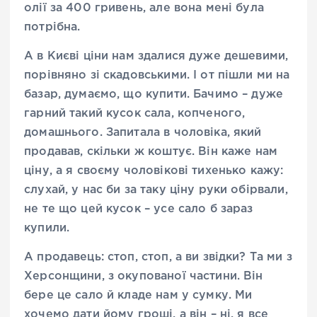
олії за 400 гривень, але вона мені була
потрібна.
А в Києві ціни нам здалися дуже дешевими,
порівняно зі скадовськими. І от пішли ми на
базар, думаємо, що купити. Бачимо – дуже
гарний такий кусок сала, копченого,
домашнього. Запитала в чоловіка, який
продавав, скільки ж коштує. Він каже нам
ціну, а я своєму чоловікові тихенько кажу:
слухай, у нас би за таку ціну руки обірвали,
не те що цей кусок – усе сало б зараз
купили.
А продавець: стоп, стоп, а ви звідки? Та ми з
Херсонщини, з окупованої частини. Він
бере це сало й кладе нам у сумку. Ми
хочемо дати йому гроші, а він – ні, я все