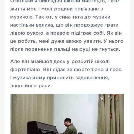
Оскільки я викладач школи мистецтв, і все
життя моє і моєї родини пов’язане з
музикою. Так-от, у сина тяга до музики
настільки велика, що він продовжує грати
лівою рукою, а правою підіграє собі. Як він
це робить, мені дуже важко уявити. У нього
після поранення пальці на руці не гнуться.
Але він знайшов десь у розбитій школі
фортепіано. Він сідає за фортепіано й грає.
І музика йому приносить задоволення,
лікує його рани.