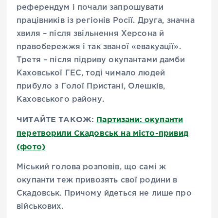
референдум і почали запрошувати
працівників із регіонів Росії. Друга, значна
хвиля – після звільнення Херсона й
правобережжя і так званої «евакуації».
Третя – після підриву окупантами дамби
Каховської ГЕС, тоді чимало людей
прибуло з Голої Пристані, Олешків,
Каховського району.
ЧИТАЙТЕ ТАКОЖ:
Партизани: окупанти
перетворили Скадовськ на місто-привид
(фото)
Міський голова розповів, що самі ж
окупанти теж привозять свої родини в
Скадовськ. Причому йдеться не лише про
військових.