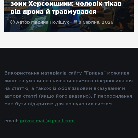
зони Херсонщини: чоловік тікав
від дрона й травмувався
Автор
Марина Поліщук
8 Серпня, 2026
Використання матеріалів сайту "Гривна" можливе
лише за умови позначення прямого гіперпосилання
на статтю, а також із обов'язковим вказуванням
автора статті (якщо його вказано). Гіперпосилання
має бути відкритим для пошукових систем.
email:
grivna.mail@gmail.com