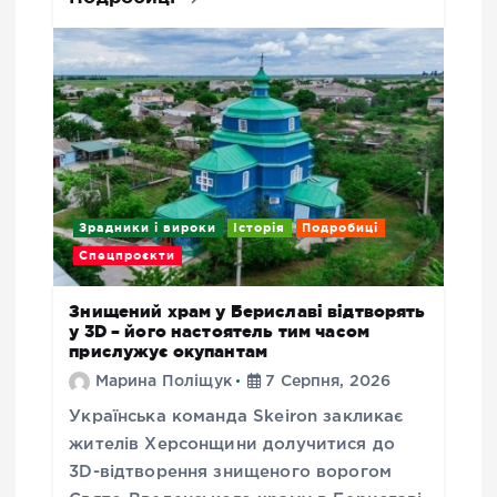
Зрадники і вироки
Історія
Подробиці
Спецпроєкти
Знищений храм у Бериславі відтворять
у 3D – його настоятель тим часом
прислужує окупантам
Марина Поліщук
7 Серпня, 2026
Українська команда Skeiron закликає
жителів Херсонщини долучитися до
3D-відтворення знищеного ворогом