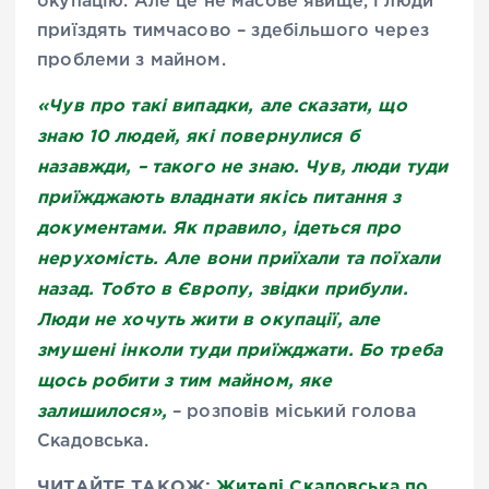
окупацію. Але це не масове явище, і люди
приїздять тимчасово – здебільшого через
проблеми з майном.
«Чув про такі випадки, але сказати, що
знаю 10 людей, які повернулися б
назавжди, – такого не знаю. Чув, люди туди
приїжджають владнати якісь питання з
документами. Як правило, ідеться про
нерухомість. Але вони приїхали та поїхали
назад. Тобто в Європу, звідки прибули.
Люди не хочуть жити в окупації, але
змушені інколи туди приїжджати. Бо треба
щось робити з тим майном, яке
залишилося»,
– розповів міський голова
Скадовська.
ЧИТАЙТЕ ТАКОЖ:
Жителі Скадовська по