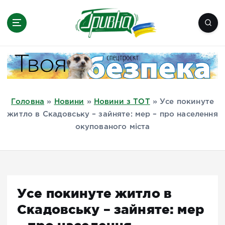
П
е
р
е
Новини півдня України, Херсон,
й
Миколаїв, Одеса, Мелітополь
т
и
д
Головна
»
Новини
»
Новини з ТОТ
»
Усе покинуте
о
житло в Скадовську – зайняте: мер – про населення
в
окупованого міста
м
і
с
т
у
Усе покинуте житло в
Скадовську – зайняте: мер