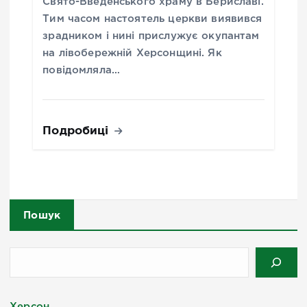
Свято-Введенського храму в Бериславі.
Тим часом настоятель церкви виявився
зрадником і нині прислужує окупантам
на лівобережній Херсонщині. Як
повідомляла…
Подробиці
Пошук
Херсон