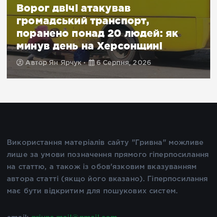
Ворог двічі атакував
громадський транспорт,
поранено понад 20 людей: як
минув день на Херсонщині
Автор
Ян Ярчук
6 Серпня, 2026
Використання матеріалів сайту "Гривна" можливе
лише за умови позначення прямого гіперпосилання
на статтю, а також із обов'язковим вказуванням
автора статті (якщо його вказано). Гіперпосилання
має бути відкритим для пошукових систем.