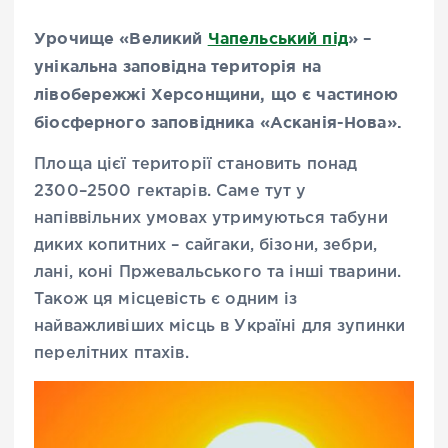
Урочище «Великий
Чапельський під
» –
унікальна заповідна територія на
лівобережжі Херсонщини, що є частиною
біосферного заповідника «Асканія-Нова».
Площа цієї території становить понад
2300–2500 гектарів. Саме тут у
напіввільних умовах утримуються табуни
диких копитних – сайгаки, бізони, зебри,
лані, коні Пржевальського та інші тварини.
Також ця місцевість є одним із
найважливіших місць в Україні для зупинки
перелітних птахів.