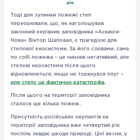
рік
Тоді для зупинки пожежі степ
переорювали, що, як наголошував
законний керівник заповідника «Асканія-
Нова» Віктор Шаповал, є трагедією для
степової екосистеми. За його словами, сама
по собі пожежа – це чинник негативний, але
степові екосистеми після цього
відновлюються, якщо не торкнувся плуг –
для степу це фактично катастрофа
.
Після цього на території заповідника
сталося ще кілька пожеж.
Присутність російських окупантів на
території заповідника вже четвертий рік
поспіль завдає шкоди природі. Цієї весни, у