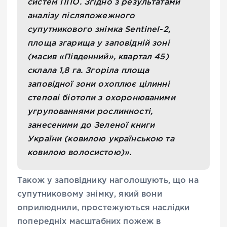
систем ППО. Згідно з результатами
аналізу післяпожежного
супутникового знімка Sentinel-2,
площа згарища у заповідній зоні
(масив «Південний», квартал 45)
склала 1,8 га. Згоріла площа
заповідної зони охоплює цілинні
степові біотопи з охоронюваними
угрупованнями рослинності,
занесеними до Зеленої книги
України (ковилою українською та
ковилою волосистою)».
Також у заповіднику наголошують, що на
супутниковому знімку, який вони
оприлюднили, простежуються наслідки
попередніх масштабних пожеж в