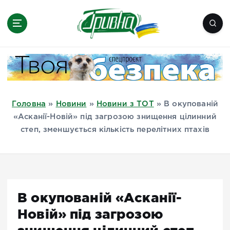
П
е
р
е
Новини півдня України, Херсон,
й
Миколаїв, Одеса, Мелітополь
т
и
д
Головна
»
Новини
»
Новини з ТОТ
»
В окупованій
о
«Асканії-Новій» під загрозою знищення цілинний
в
степ, зменшується кількість перелітних птахів
м
і
с
т
у
В окупованій «Асканії-
Новій» під загрозою