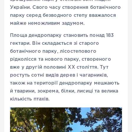
України. Свого часу створення ботанічного
парку серед безводного степу вважалося
майже неможливим задумом.
Площа дендропарку становить понад 183
гектари. Він складається зі старого
ботанічного парку, лісостепового
рідколісся та нового парку, створеного
вже у другій половині XX століття. Тут
ростуть сотні видів дерев і чагарників,
також на території дендропарку мешкають
й тварини, зокрема, білки, лисиці та велика
кількість птахів.