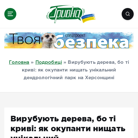
П
е
р
е
Новини півдня України, Херсон,
й
Миколаїв, Одеса, Мелітополь
т
и
д
Головна
»
Подробиці
»
Вирубують дерева, бо ті
о
криві: як окупанти нищать унікальний
в
дендрологічний парк на Херсонщині
м
і
с
т
у
Вирубують дерева, бо ті
криві: як окупанти нищать