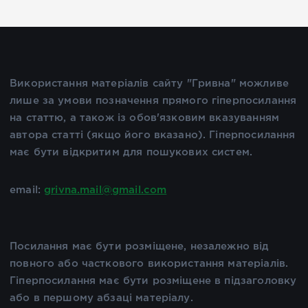
Використання матеріалів сайту "Гривна" можливе
лише за умови позначення прямого гіперпосилання
на статтю, а також із обов'язковим вказуванням
автора статті (якщо його вказано). Гіперпосилання
має бути відкритим для пошукових систем.
email:
grivna.mail@gmail.com
Посилання має бути розміщене, незалежно від
повного або часткового використання матеріалів.
Гіперпосилання має бути розміщене в підзаголовку
або в першому абзаці матеріалу.