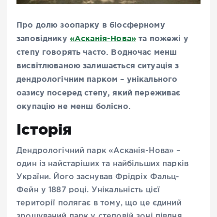
Про долю зоопарку в біосферному
заповіднику
«Асканія-Нова»
та пожежі у
степу говорять часто. Водночас менш
висвітлюваною залишається ситуація з
дендрологічним парком – унікального
оазису посеред степу, який переживає
окупацію не менш болісно.
Історія
Дендрологічний парк «Асканія-Нова» –
один із найстаріших та найбільших парків
України. Його заснував Фрідріх Фальц-
Фейн у 1887 році. Унікальність цієї
території полягає в тому, що це єдиний
зрошуваний парк у степовій зоні півдня