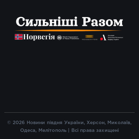
© 2026 Новини півдня України, Херсон, Миколаїв,
Одеса, Мелітополь | Всі права захищені