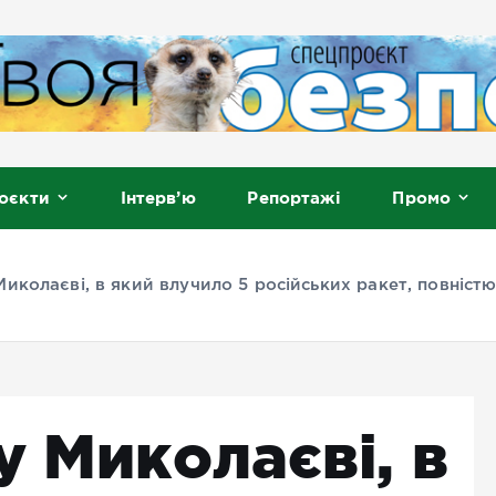
, Мелітополь
оєкти
Інтерв’ю
Репортажі
Промо
Миколаєві, в який влучило 5 російських ракет, повніст
у Миколаєві, в