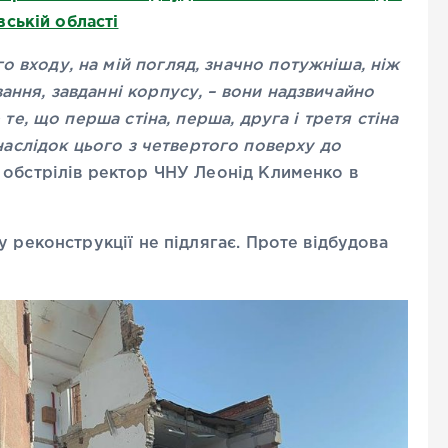
вській області
о входу, на мій погляд, значно потужніша, ніж
ання, завданні корпусу, – вони надзвичайно
е те, що перша стіна, перша, друга і третя стіна
 внаслідок цього з четвертого поверху до
я обстрілів ректор ЧНУ Леонід Клименко в
у реконструкції не підлягає. Проте відбудова