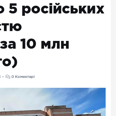
 5 російських
стю
за 10 млн
то)
3
0 Коментарі