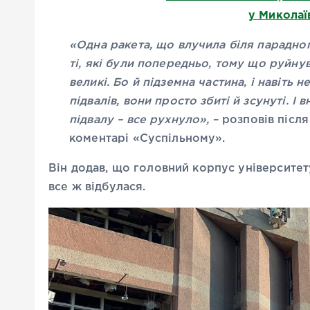
у Миколаї
«Одна ракета, що влучила біля парадног
ті, які були попередньо, тому що руйнув
великі. Бо й підземна частина, і навіть н
підвалів, вони просто збиті й зсунуті. І
підвалу – все рухнуло»,
– розповів післ
коментарі «Суспільному».
Він додав, що головний корпус університет
все ж відбулася.