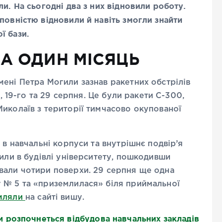
и. На сьогодні два з них відновили роботу.
повністю відновили й навіть змогли знайти
ї бази.
ЗА ОДИН МІСЯЦЬ
ені Петра Могили зазнав ракетних обстрілів
о, 19-го та 29 серпня. Це були ракети С-300,
иколаїв з території тимчасово окупованої
 в навчальні корпуси та внутрішнє подвір’я
чили в будівлі університету, пошкодивши
вали чотири поверхи. 29 серпня ще одна
 № 5 та «приземлилася» біля приймальної
мляли
на сайті вишу.
и розпочнеться відбудова навчальних закладів