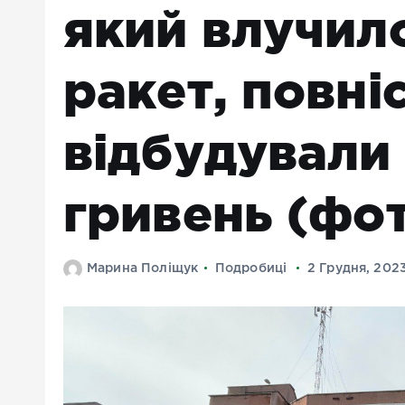
який влучило
ракет, повні
відбудували 
гривень (фо
Марина Поліщук
Подробиці
2 Грудня, 202