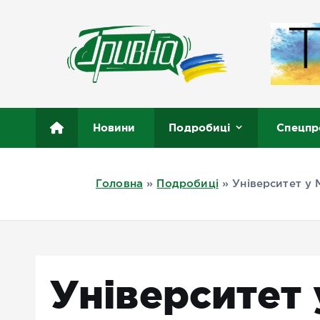
П
е
р
е
й
т
Новини півдня України, Херсон, Миколаїв, Одеса
и
Новини
Подробиці
Спецпр
д
о
в
Головна
»
Подробиці
»
Університет у 
м
і
с
т
у
Університет 