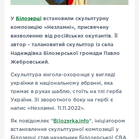
У
Білозерці
встановили скульптурну
композицію «Незламні», присвячену
визволенню від російських окупантів. Її
автор – талановитий скульптор із села
Надеждівка Білозерської громади Павло
Жебровський.
Скульптура янгола-охоронця у вигляді
українки в національному вбранні, яка
тримає в руках шаблю, стоїть на тлі герба
України. Зі зворотного боку на гербі є
напис «Незламні. 11.11.2022».
Як повідомляє “
Вilozerka.infо
“, ініціатором
встановлення скульптурної композиції у
Білозерці став начальник Білозерської СВА