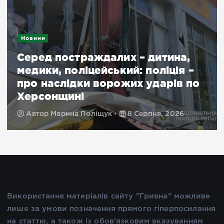
Новини
Серед постраждалих – дитина,
медики, поліцейський: поліція –
про наслідки ворожих ударів по
Херсонщині
Автор
Марина Поліщук
8 Серпня, 2026
Використання матеріалів сайту "Гривна" можливе
лише за умови позначення прямого гіперпосилання
на статтю, а також із обов'язковим вказуванням