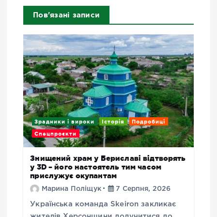
Пов'язані записи
Зрадники і вироки
Історія
Подробиці
Спецпроєкти
Знищений храм у Бериславі відтворять
у 3D – його настоятель тим часом
прислужує окупантам
Марина Поліщук
7 Серпня, 2026
Українська команда Skeiron закликає
жителів Херсонщини долучитися до