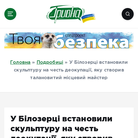
П
е
р
е
Новини півдня України, Херсон,
й
Миколаїв, Одеса, Мелітополь
т
и
д
Головна
»
Подробиці
»
У Білозерці встановили
о
скульптуру на честь деокупації, яку створив
в
талановитий місцевий майстер
м
і
с
т
у
У Білозерці встановили
скульптуру на честь