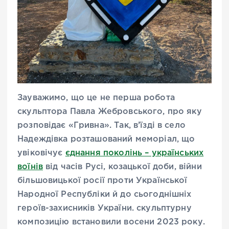
Зауважимо, що це не перша робота
скульптора Павла Жебровського, про яку
розповідає «Гривна». Так, в’їзді в село
Надеждівка розташований меморіал, що
увіковічує
єднання поколінь – українських
воїнів
від часів Русі, козацької доби, війни
більшовицької росії проти Української
Народної Республіки й до сьогоднішніх
героїв-захисників України. скульптурну
композицію встановили восени 2023 року.