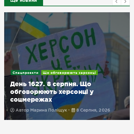
Ще новини
Новини
Подробиц
 обговорюють херсонці
Евакуація 
8 серпня. Що
доступні мі
ь херсонці у
проживання
х
Кривому Ро
Поліщук
8 Серпня, 2026
Автор
Марина 