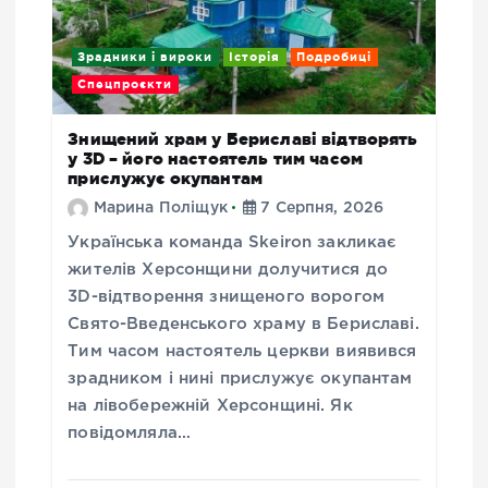
Зрадники і вироки
Історія
Подробиці
Спецпроєкти
Знищений храм у Бериславі відтворять
у 3D – його настоятель тим часом
прислужує окупантам
Марина Поліщук
7 Серпня, 2026
Українська команда Skeiron закликає
жителів Херсонщини долучитися до
3D-відтворення знищеного ворогом
Свято-Введенського храму в Бериславі.
Тим часом настоятель церкви виявився
зрадником і нині прислужує окупантам
на лівобережній Херсонщині. Як
повідомляла…