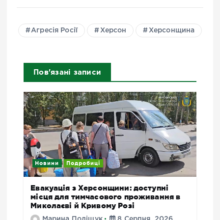
Агресія Росії
Херсон
Херсонщина
Пов'язані записи
Новини
Подробиці
Евакуація з Херсонщини: доступні
місця для тимчасового проживання в
Миколаєві й Кривому Розі
Марина Поліщук
8 Серпня, 2026