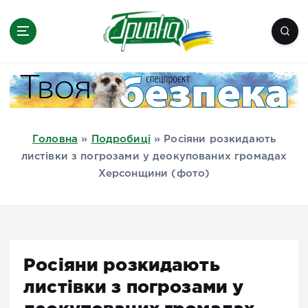
П
е
р
е
Новини півдня України, Херсон,
й
Миколаїв, Одеса, Мелітополь
т
и
д
Головна
»
Подробиці
»
Росіяни розкидають
о
листівки з погрозами у деокупованих громадах
в
Херсонщини (фото)
м
і
с
т
у
Росіяни розкидають
листівки з погрозами у