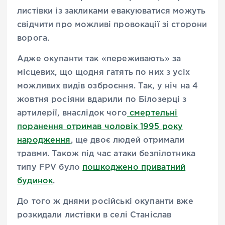
листівки із закликами евакуюватися можуть
свідчити про можливі провокації зі сторони
ворога.
Адже
окупанти так
«
переживають
»
за
місцевих, що щодня гатять по них з усіх
можливих видів озброєння.
Так, у ніч на 4
жовтня росіяни вдарили по Білозерці з
артилерії, внаслідок чого
смертельні
поранення отримав чоловік 1995 року
народження
, ще двоє людей отримали
травми. Також під час атаки безпілотника
типу FPV було
пошкоджено приватний
будинок
.
До того ж днями російські окупанти вже
розкидали листівки в селі Станіслав