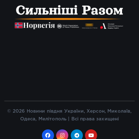
© 2026 Новини півдня України, Херсон, Миколаїв,
Одеса, Мелітополь | Всі права захищені