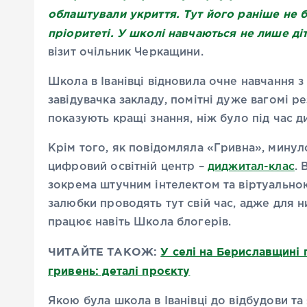
облаштували укриття. Тут його раніше не б
пріоритеті. У школі навчаються не лише діти 
візит очільник Черкащини.
Школа в Іванівці відновила очне навчання з
завідувачка закладу, помітні дуже вагомі р
показують кращі знання, ніж було під час д
Крім того, як повідомляла «Гривна», минуло
цифровий освітній центр –
диджитал-клас
.
зокрема штучним інтелектом та віртуально
залюбки проводять тут свій час, адже для н
працює навіть Школа блогерів.
ЧИТАЙТЕ ТАКОЖ:
У селі на Бериславщині 
гривень: деталі проєкту
Якою була школа в Іванівці до відбудови та 