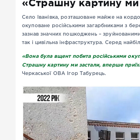
«Страшну картину ми
Село Іванівка, розташоване майже на корд
окуповане російськими загарбниками з бер
зазнав значних пошкоджень – зруйнованими 
так і цивільна інфраструктура. Серед найб
«Вона була вщент побита російськими окупа
Страшну картину ми застали, вперше приї
Черкаської ОВА Ігор Табурець.