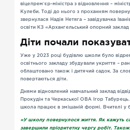
віцепремʼєр-міністра з відновлення – мініс
Кулеби. Тоді до нього з проханням поверн
звернулася Надія Нетяга – завідувачка Івані
освіти КЗ «Архангельський опорний заклад 
Діти почали показува
Уже у 2023 році будівлю школи було відре
освітнього закладу збудували укриття – ран
облаштовано також і дитячий садок. За слов
повертаються діти.
Днями відновлений навчальний заклад відв
Прокудін та Черкаської ОВА Ігор Табурець
школа працює в змішаній формі. Вчителі у 
«У школу повернулося життя. Як кажуть са
завершили пріоритетну чергу робіт. Також