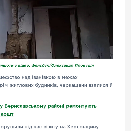
риншоти з відео: фейсбук/Олександр Прокудін
шефство над Іванівкою в межах
рім житлових будинків, черкащани взялися й
як у Бериславському районі ремонтують
 кошт
порушили під час візиту на Херсонщину