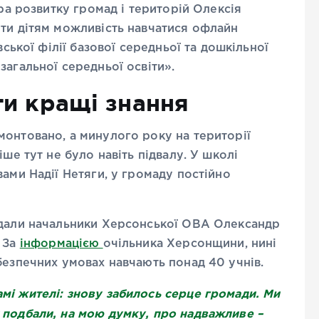
тра розвитку громад і територій Олексія
ути дітям можливість навчатися офлайн
вської філії базової середньої та дошкільної
загальної середньої освіти».
ти кращі знання
монтовано, а минулого року на території
іше тут не було навіть підвалу. У школі
ами Надії Нетяги, у громаду постійно
ідали начальники Херсонської ОВА Олександр
. За
інформацією
очільника Херсонщини, нині
безпечних умовах навчають понад 40 учнів.
мі жителі: знову забилось серце громади. Ми
 подбали, на мою думку, про надважливе –