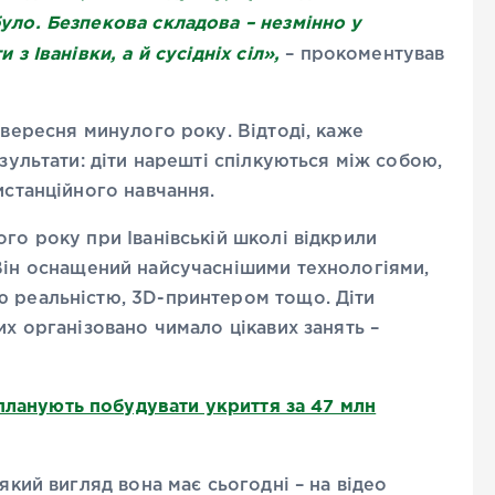
уло. Безпекова складова – незмінно у
з Іванівки, а й сусідніх сіл»,
– прокоментував
 вересня минулого року. Відтоді, каже
езультати: діти нарешті спілкуються між собою,
истанційного навчання.
го року при Іванівській школі відкрили
 Він оснащений найсучаснішими технологіями,
ю реальністю, 3D-принтером тощо. Діти
их організовано чимало цікавих занять –
планують побудувати укриття за 47 млн
який вигляд вона має сьогодні – на відео