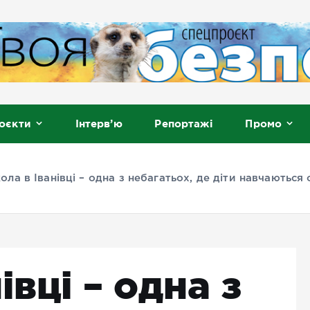
, Мелітополь
оєкти
Інтерв’ю
Репортажі
Промо
ола в Іванівці – одна з небагатьох, де діти навчаються
івці – одна з