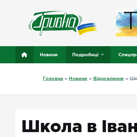
П
е
р
е
й
т
Новини півдня України, Херсон, Миколаїв, Одеса
и
Новини
Подробиці
Спецпр
д
о
в
Головна
»
Новини
»
Відновлення
»
Шк
м
і
с
т
у
Школа в Іван