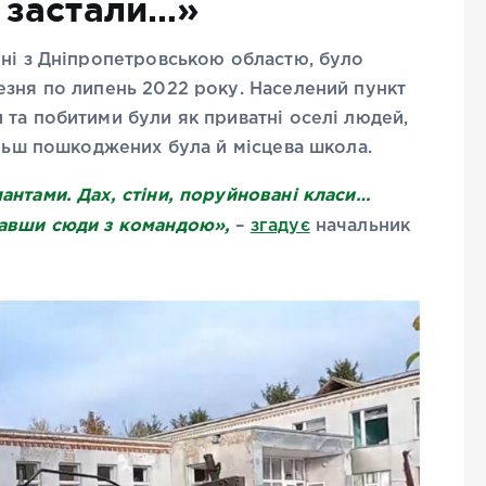
 застали…»
оні з Дніпропетровською областю, було
езня по липень 2022 року. Населений пункт
та побитими були як приватні оселі людей,
ільш пошкоджених була й місцева школа.
нтами. Дах, стіни, поруйновані класи…
хавши сюди з командою»,
–
згадує
начальник