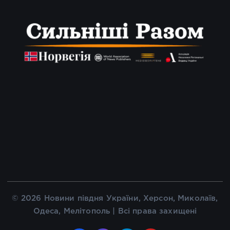
© 2026 Новини півдня України, Херсон, Миколаїв,
Одеса, Мелітополь | Всі права захищені