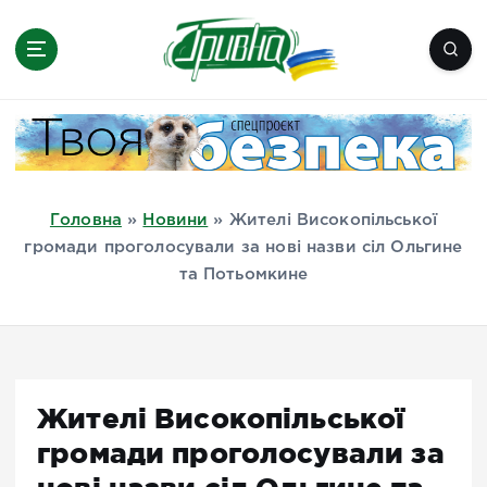
П
е
р
е
Новини півдня України, Херсон,
й
Миколаїв, Одеса, Мелітополь
т
и
д
Головна
»
Новини
»
Жителі Високопільської
о
громади проголосували за нові назви сіл Ольгине
в
та Потьомкине
м
і
с
т
у
Жителі Високопільської
громади проголосували за