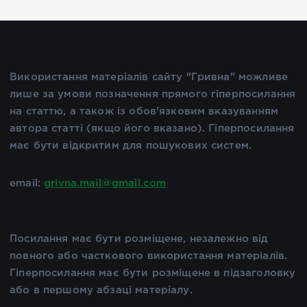
Використання матеріалів сайту "Гривна" можливе
лише за умови позначення прямого гіперпосилання
на статтю, а також із обов'язковим вказуванням
автора статті (якщо його вказано). Гіперпосилання
має бути відкритим для пошукових систем.
email:
grivna.mail@gmail.com
Посилання має бути розміщене, незалежно від
повного або часткового використання матеріалів.
Гіперпосилання має бути розміщене в підзаголовку
або в першому абзаці матеріалу.