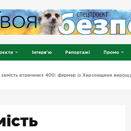
, Мелітополь
оєкти
Інтерв’ю
Репортажі
Промо
 замість втрачених 400: фермер із Херсонщини вирощу
мість