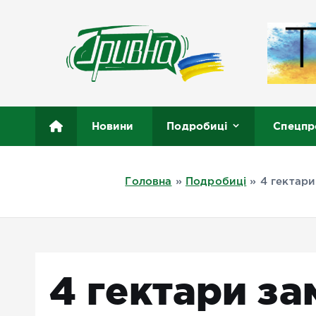
П
е
р
е
й
т
Новини півдня України, Херсон, Миколаїв, Одеса
и
Новини
Подробиці
Спецпр
д
о
в
Головна
»
Подробиці
»
4 гектари
м
і
с
т
у
4 гектари за