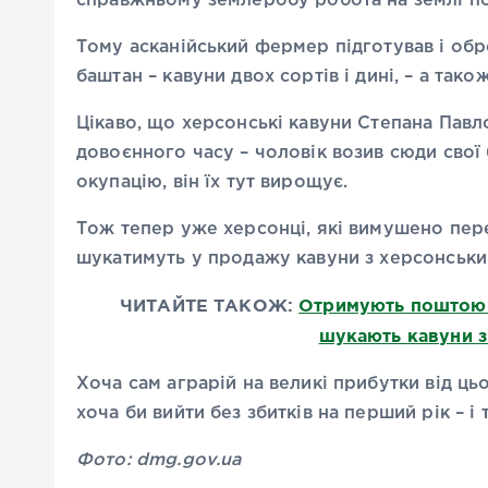
справжньому землеробу робота на землі пот
Тому асканійський фермер підготував і обр
баштан – кавуни двох сортів і дині, – а так
Цікаво, що херсонські кавуни Степана Павл
довоєнного часу – чоловік возив сюди свої 
окупацію, він їх тут вирощує.
Тож тепер уже херсонці, які вимушено пере
шукатимуть у продажу кавуни з херсонськи
ЧИТАЙТЕ ТАКОЖ:
Отримують поштою 
шукають кавуни з
Хоча сам аграрій на великі прибутки від ц
хоча би вийти без збитків на перший рік – і
Фото: dmg.gov.ua