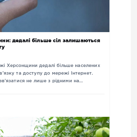
ни: дедалі більше сіл залишаються
ту
жі Херсонщини дедалі більше населених
в’язку та доступу до мережі Інтернет.
 зв’язатися не лише з рідними на…