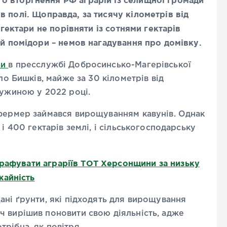
о вторгнення РФ аграрій із селищної громади
 полі. Щоправда, за тисячу кілометрів від
 гектари не порівняти із сотнями гектарів
 й помідори – немов нагадування про домівку.
ли
в пресслужбі Добросинсько-Магерівської
ло Бишків, майже за 30 кілометрів від
ружиною у 2022 році.
 фермер займався вирощуванням кавунів. Однак
і 400 гектарів землі, і сільськогосподарську
рафувати аграріїв ТОТ Херсонщини за низьку
жайність
ані ґрунти, які підходять для вирощування
ч вирішив поновити свою діяльність, адже