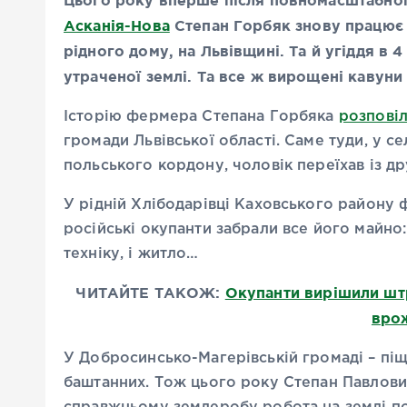
Цього року вперше після повномасштабног
Асканія-Нова
Степан Горбяк знову працює в
рідного дому, на Львівщині. Та й угіддя в 4
утраченої землі. Та все ж вирощені кавуни
Історію фермера Степана Горбяка
розпові
громади Львівської області. Саме туди, у се
польського кордону, чоловік переїхав із д
У рідній Хлібодарівці Каховського району
російські окупанти забрали все його майно: 
техніку, і житло…
ЧИТАЙТЕ ТАКОЖ:
Окупанти вирішили шт
вро
У Добросинсько-Магерівській громаді – піщ
баштанних. Тож цього року Степан Павлови