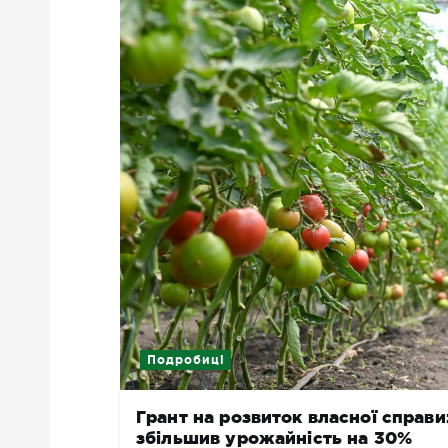
Подробиці
Грант на розвиток власної справ
збільшив урожайність на 30%