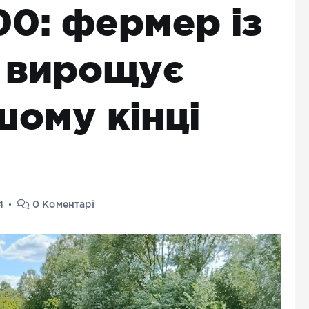
00: фермер із
 вирощує
шому кінці
4
0 Коментарі