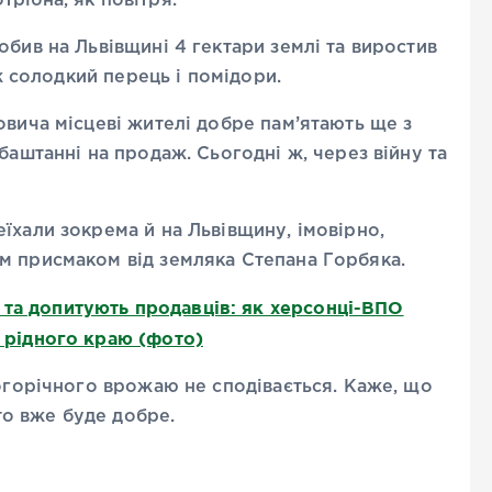
рібна, як повітря.
обив на Львівщині 4 гектари землі та виростив
ож солодкий перець і помідори.
овича місцеві жителі добре пам’ятають ще з
баштанні на продаж. Сьогодні ж, через війну та
їхали зокрема й на Львівщину, імовірно,
м присмаком від земляка Степана Горбяка.
та допитують продавців: як херсонці-ВПО
 рідного краю (фото)
ьогорічного врожаю не сподівається. Каже, що
 то вже буде добре.