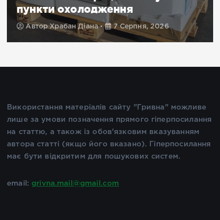
пункти охолодження
Автор
Храбан Діана
7 Серпня, 2026
Використання матеріалів сайту "Гривна" можливе
лише за умови позначення прямого гіперпосилання
на статтю, а також із обов'язковим вказуванням
автора статті (якщо його вказано). Гіперпосилання
має бути відкритим для пошукових систем.
email:
grivna.mail@gmail.com