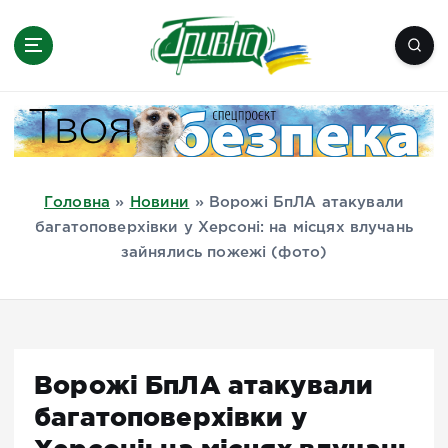
П
е
р
е
Новини півдня України, Херсон,
й
Миколаїв, Одеса, Мелітополь
т
и
д
Головна
»
Новини
»
Ворожі БпЛА атакували
о
багатоповерхівки у Херсоні: на місцях влучань
в
зайнялись пожежі (фото)
м
і
с
т
у
Ворожі БпЛА атакували
багатоповерхівки у