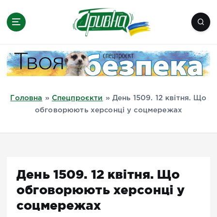
П
е
р
е
Новини півдня України, Херсон,
й
Миколаїв, Одеса, Мелітополь
т
и
д
Головна
»
Спецпроєкти
»
День 1509. 12 квітня. Що
о
обговорюють херсонці у соцмережах
в
м
і
с
т
День 1509. 12 квітня. Що
у
обговорюють херсонці у
соцмережах