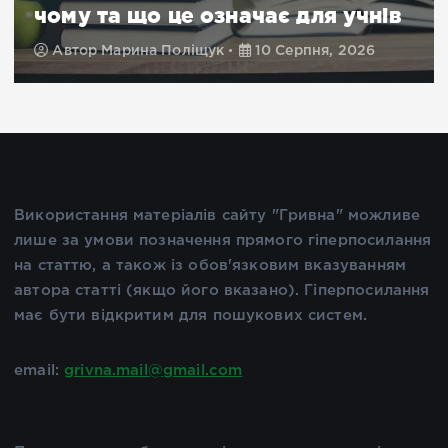
чому та що це означає для учнів
Автор
Марина Поліщук
10 Серпня, 2026
Використання матеріалів сайту "Гривна" можливе
лише за умови позначення прямого гіперпосилання
на статтю, а також із обов'язковим вказуванням
автора статті (якщо його вказано). Гіперпосилання
має бути відкритим для пошукових систем.
email:
grivna.mail@gmail.com