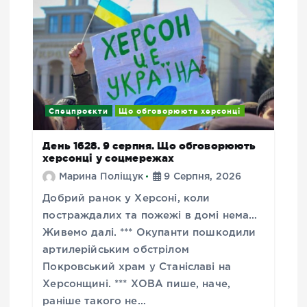
Спецпроєкти
Що обговорюють херсонці
День 1628. 9 серпня. Що обговорюють
херсонці у соцмережах
Марина Поліщук
9 Серпня, 2026
Добрий ранок у Херсоні, коли
постраждалих та пожежі в домі нема…
Живемо далі. *** Окупанти пошкодили
артилерійським обстрілом
Покровський храм у Станіславі на
Херсонщині. *** ХОВА пише, наче,
раніше такого не…