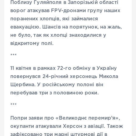
Поблизу Гуляйполя в Запорізькій області
ворог атакував FPV-дронами групу наших
поранених хлопців, які займалися
евакуацією. Шансів на порятунок, на жаль,
не було, так як хлопці знаходилися у
відкритому полі.
***
11 квітня в рамках 72-го обміну в Україну
повернувся 24-річний херсонець Микола
Щербина. У російському полоні він
перебував три з половиною роки.
***
Попри заяви про «Великоднє перемир’я»,
окупанти атакували Херсон з авіації. Також
зафіксовано три марні штурмові дії в