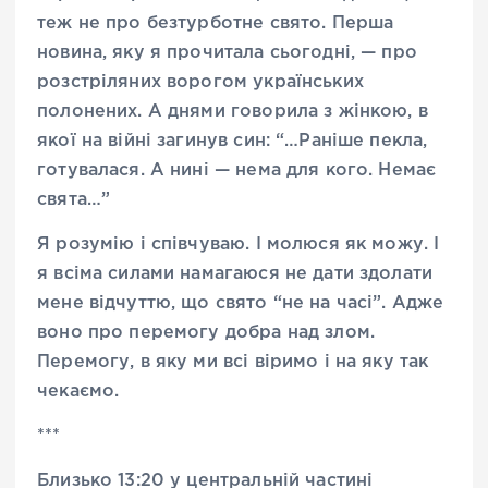
теж не про безтурботне свято. Перша
новина, яку я прочитала сьогодні, — про
розстріляних ворогом українських
полонених. А днями говорила з жінкою, в
якої на війні загинув син: “…Раніше пекла,
готувалася. А нині — нема для кого. Немає
свята…”
Я розумію і співчуваю. І молюся як можу. І
я всіма силами намагаюся не дати здолати
мене відчуттю, що свято “не на часі”. Адже
воно про перемогу добра над злом.
Перемогу, в яку ми всі віримо і на яку так
чекаємо.
***
Близько 13:20 у центральній частині