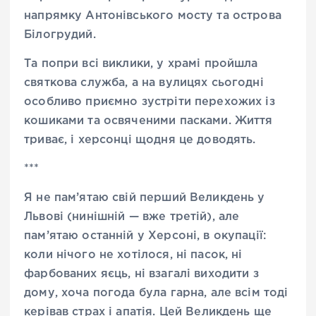
напрямку Антонівського мосту та острова
Білогрудий.
Та попри всі виклики, у храмі пройшла
святкова служба, а на вулицях сьогодні
особливо приємно зустріти перехожих із
кошиками та освяченими пасками. Життя
триває, і херсонці щодня це доводять.
***
Я не пам’ятаю свій перший Великдень у
Львові (нинішній — вже третій), але
пам’ятаю останній у Херсоні, в окупації:
коли нічого не хотілося, ні пасок, ні
фарбованих яєць, ні взагалі виходити з
дому, хоча погода була гарна, але всім тоді
керівав страх і апатія. Цей Великдень ще