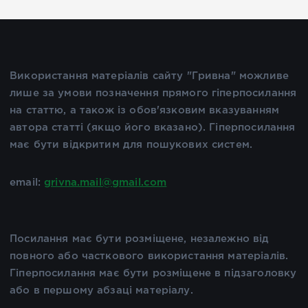
Використання матеріалів сайту "Гривна" можливе
лише за умови позначення прямого гіперпосилання
на статтю, а також із обов'язковим вказуванням
автора статті (якщо його вказано). Гіперпосилання
має бути відкритим для пошукових систем.
email:
grivna.mail@gmail.com
Посилання має бути розміщене, незалежно від
повного або часткового використання матеріалів.
Гіперпосилання має бути розміщене в підзаголовку
або в першому абзаці матеріалу.