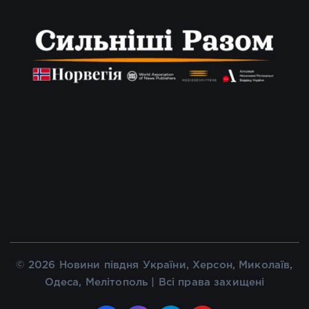
© 2026 Новини півдня України, Херсон, Миколаїв,
Одеса, Мелітополь | Всі права захищені