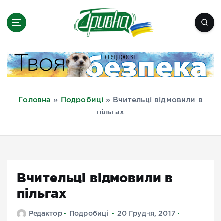
П
е
р
е
Новини півдня України, Херсон,
й
Миколаїв, Одеса, Мелітополь
т
и
д
Головна
»
Подробиці
»
Вчительці відмовили в
о
пільгах
в
м
і
с
т
Вчительці відмовили в
у
пільгах
Редактор
Подробиці
20 Грудня, 2017