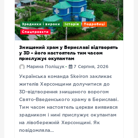
Зрадники і вироки
Історія
Подробиці
Спецпроєкти
Знищений храм у Бериславі відтворять
у 3D – його настоятель тим часом
прислужує окупантам
Марина Поліщук
7 Серпня, 2026
Українська команда Skeiron закликає
жителів Херсонщини долучитися до
3D-відтворення знищеного ворогом
Свято-Введенського храму в Бериславі.
Тим часом настоятель церкви виявився
зрадником і нині прислужує окупантам
на лівобережній Херсонщині. Як
повідомляла…