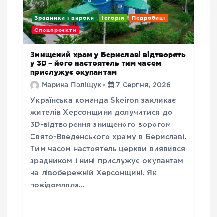
Зрадники і вироки
Історія
Подробиці
Спецпроєкти
Знищений храм у Бериславі відтворять
у 3D – його настоятель тим часом
прислужує окупантам
Марина Поліщук
7 Серпня, 2026
Українська команда Skeiron закликає
жителів Херсонщини долучитися до
3D-відтворення знищеного ворогом
Свято-Введенського храму в Бериславі.
Тим часом настоятель церкви виявився
зрадником і нині прислужує окупантам
на лівобережній Херсонщині. Як
повідомляла…