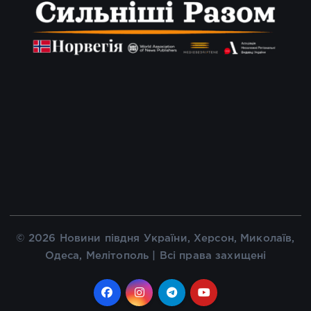
© 2026 Новини півдня України, Херсон, Миколаїв,
Одеса, Мелітополь | Всі права захищені