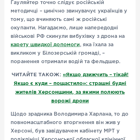
Гауляйтер точно слідує російській
методичці – цинічно звинувачує українців у
тому, що вчиняють самі ж російські
окупанти. Нагадаємо, лише напередодні
військові РФ скинули вибухівку з дрона на
карету швидкої допомоги
, яка їхала за
викликом у Білозерській громаді, –
поранення отримали водій та фельдшер.
ЧИТАЙТЕ ТАКОЖ:
«Якщо дзижчить – тікай!
Якщо є куди – пощастило»: страшні будні
жителів Херсонщини, за якими полюють
ворожі дрони
Щодо зрадника Володимира Харлана, то до
повномасштабного вторгнення він жив у
Херсоні, був завідувачем кабінету МРТ у
поліклініці Херсонської обласної клінічної