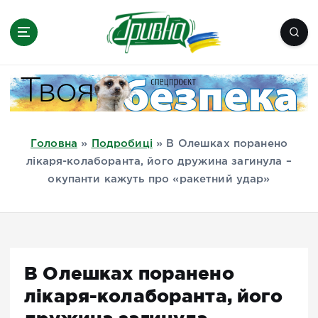
П
е
р
е
Новини півдня України, Херсон,
й
Миколаїв, Одеса, Мелітополь
т
и
д
Головна
»
Подробиці
»
В Олешках поранено
о
лікаря-колаборанта, його дружина загинула –
в
окупанти кажуть про «ракетний удар»
м
і
с
т
у
В Олешках поранено
лікаря-колаборанта, його