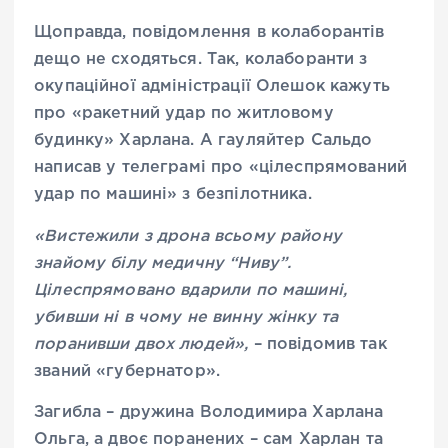
Щоправда, повідомлення в колаборантів
дещо не сходяться. Так, колаборанти з
окупаційної адміністрації Олешок кажуть
про «ракетний удар по житловому
будинку» Харлана. А гауляйтер Сальдо
написав у телеграмі про «цілеспрямований
удар по машині» з безпілотника.
«Вистежили з дрона всьому району
знайому білу медичну “Ниву”.
Цілеспрямовано вдарили по машині,
убивши ні в чому не винну жінку та
поранивши двох людей»,
– повідомив так
званий «губернатор».
Загибла – дружина Володимира Харлана
Ольга, а двоє поранених – сам Харлан та