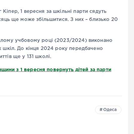
Кіпер, 1 вересня за шкільні парти сядуть
сяць ще може збільшитися. З них – близько 20
улому учбовому році (2023/2024) виконано
х шкіл. До кінця 2024 року передбачено
ттів ще у 131 школі.
щини з 1 вересня повернуть дітей за парти
Одеса