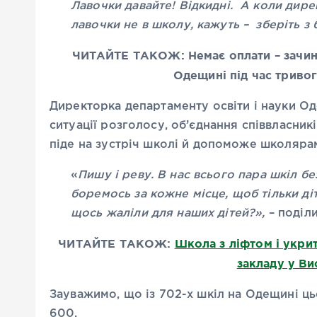
Лавочки давайте! Відкидні. А коли дир
лавочки не в школу, кажуть – зберіть з 
ЧИТАЙТЕ ТАКОЖ:
Немає оплати – зачи
Одещині під час триво
Директорка департаменту освіти і науки Од
ситуації розголосу, об’єднання співвласник
піде на зустріч школі й допоможе школяра
«
Пишу і реву. В нас всього пара шкіл без
боремось за кожне місце, щоб тільки ді
щось жаліли для наших дітей?»,
– поділи
ЧИТАЙТЕ ТАКОЖ:
Школа з ліфтом і укри
закладу у Ви
Зауважимо, що із 702-х шкіл на Одещині ц
600.