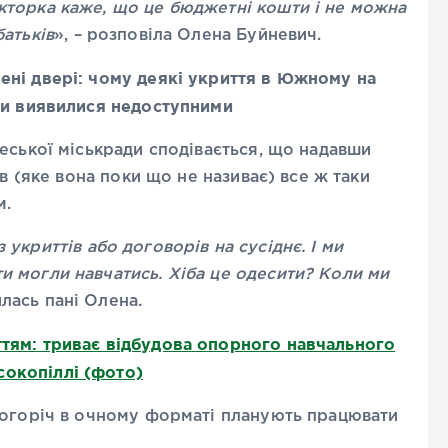
екторка каже, що це бюджетні кошти і не можна
батьків
», – розповіла Олена Буйневич.
нені двері: чому деякі укриття в Южному на
ги виявилися недоступними
еської міськради сподівається, що надавши
ів (яке вона поки що не називає) все ж таки
м.
 укриттів або договорів на сусіднє. І ми
ти могли навчатись. Хіба це одесити? Коли ми
лась пані Олена.
ттям: триває відбудова опорного навчального
сокопіллі (фото)
ьогоріч в очному форматі планують працювати