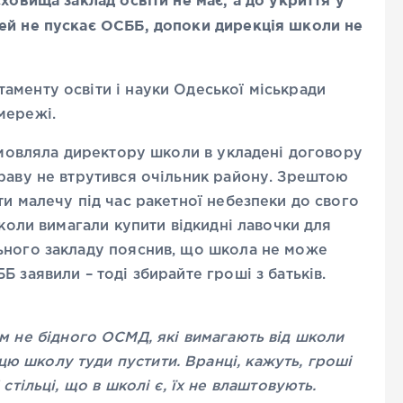
ей не пускає ОСББ, допоки дирекція школи не
аменту освіти і науки Одеської міськради
мережі.
ідмовляла директору школи в укладені договору
праву не втрутився очільник району. Зрештою
ти малечу під час ракетної небезпеки до свого
школи вимагали купити відкидні лавочки для
ьного закладу пояснив, що школа не може
 заявили – тоді збирайте гроші з батьків.
сім не бідного ОСМД, які вимагають від школи
цю школу туди пустити. Вранці, кажуть, гроші
І стільці, що в школі є, їх не влаштовують.