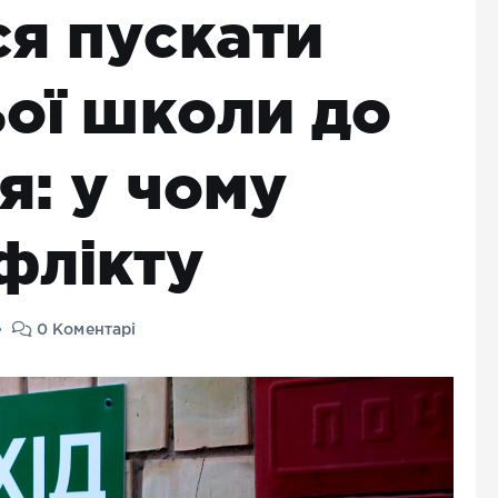
ся пускати
ьої школи до
я: у чому
флікту
0 Коментарі