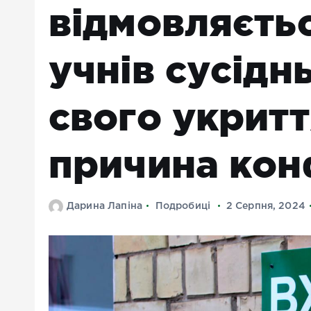
відмовляєть
учнів сусідн
свого укритт
причина кон
Дарина Лапіна
Подробиці
2 Серпня, 2024