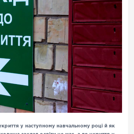
укриття у наступному навчальному році й як
ховища заклад освіти не має, а до укриття у