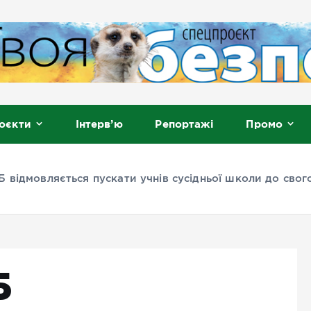
, Мелітополь
оєкти
Інтерв’ю
Репортажі
Промо
 відмовляється пускати учнів сусідньої школи до свог
Б