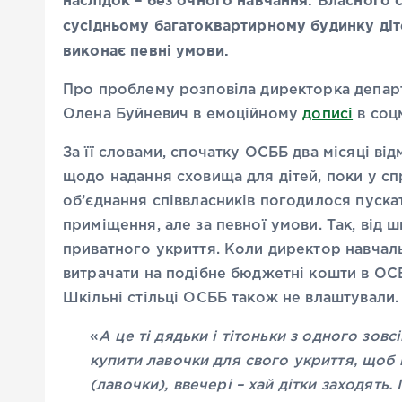
сусідньому багатоквартирному будинку діт
виконає певні умови.
Про проблему розповіла директорка департ
Олена Буйневич в емоційному
дописі
в соц
За її словами, спочатку ОСББ два місяці в
щодо надання сховища для дітей, поки у с
об’єднання співвласників погодилося пуска
приміщення, але за певної умови. Так, від 
приватного укриття. Коли директор навчал
витрачати на подібне бюджетні кошти в ОСББ
Шкільні стільці ОСББ також не влаштували.
«
А це ті дядьки і тітоньки з одного зов
купити лавочки для свого укриття, щоб 
(лавочки), ввечері – хай дітки заходять. 