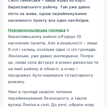
Село Ленінське – лише назва на карті
Бериславського району. Там уже давно
ніхто не живе, однак перейменування
населеного пункту все одно необхідне.
Нововоронцовська громада
в
Бериславському районі об’єднує 10
населених пунктів. Але в реальності – лише
9 сіл і селищ, оскільки одне із сіл громади,
Ленінське, уже давно знелюднене. Попри
це, назва села фігурує в різних джерелах та
на мапі району й області, а отже –
продовжує бути маркером тоталітарного
режиму.
Нині в громаді назріло питання
перейменування Ленінського, а також
вулиці Леніна в селі. До речі, обрати нову