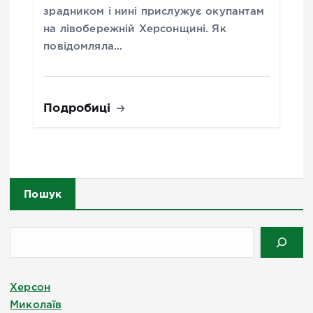
зрадником і нині прислужує окупантам
на лівобережній Херсонщині. Як
повідомляла…
Подробиці
Пошук
Херсон
Миколаїв