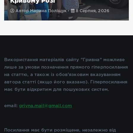
Кривому Розі
Автор
Марина Поліщук
8 Серпня, 2026
Використання матеріалів сайту "Гривна" можливе
лише за умови позначення прямого гіперпосилання
на статтю, а також із обов'язковим вказуванням
автора статті (якщо його вказано). Гіперпосилання
має бути відкритим для пошукових систем.
email:
grivna.mail@gmail.com
Посилання має бути розміщене, незалежно від