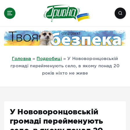
П
е
р
е
Новини півдня України, Херсон,
й
Миколаїв, Одеса, Мелітополь
т
и
д
Головна
»
Подробиці
»
У Нововоронцовській
о
громаді перейменують село, в якому понад 20
в
років ніхто не живе
м
і
с
т
у
У Нововоронцовській
громаді перейменують