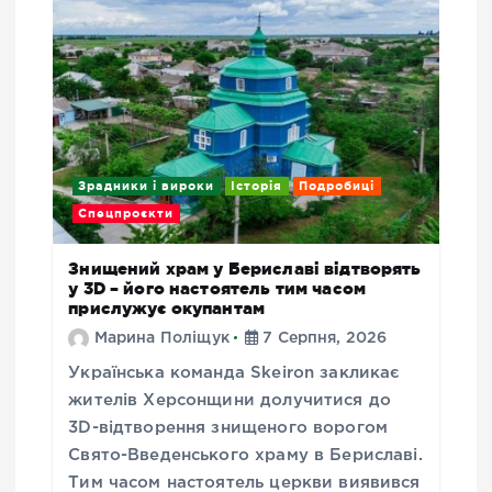
Зрадники і вироки
Історія
Подробиці
Спецпроєкти
Знищений храм у Бериславі відтворять
у 3D – його настоятель тим часом
прислужує окупантам
Марина Поліщук
7 Серпня, 2026
Українська команда Skeiron закликає
жителів Херсонщини долучитися до
3D-відтворення знищеного ворогом
Свято-Введенського храму в Бериславі.
Тим часом настоятель церкви виявився