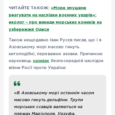
ЧИТАЙТЕ ТАКОЖ:
«Море змушене
реагувати на наслідки воєнних ударів»:
еколог – про викиди морських коників на
узбережжя Одеси
Також нещодавно Іван Русєв писав, що і в
Азовському морі масово гинуть
китоподібні, переважно азовки. Причиною
науковець
називає
безпосередній наслідок
війни Росії проти України:
«В Азовському морі останнім часом
масово гинуть дельфіни. Трупи
морських ссавців валяються на
пляжах Маріуполя, Урзуфа,