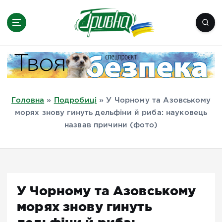
П
е
р
е
Новини півдня України, Херсон,
й
Миколаїв, Одеса, Мелітополь
т
и
д
Головна
»
Подробиці
»
У Чорному та Азовському
о
морях знову гинуть дельфіни й риба: науковець
в
назвав причини (фото)
м
і
с
т
у
У Чорному та Азовському
морях знову гинуть