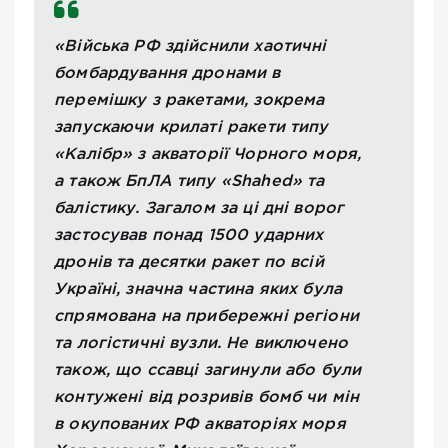
«Війська РФ здійснили хаотичні
бомбардування дронами в
перемішку з ракетами, зокрема
запускаючи крилаті ракети типу
«Калібр» з акваторії Чорного моря,
а також БпЛА типу «Shahed» та
балістику. Загалом за ці дні ворог
застосував понад 1500 ударних
дронів та десятки ракет по всій
Україні, значна частина яких була
спрямована на прибережні регіони
та логістичні вузли. Не виключено
також, що ссавці загинули або були
контужені від розривів бомб чи мін
в окупованих РФ акваторіях моря