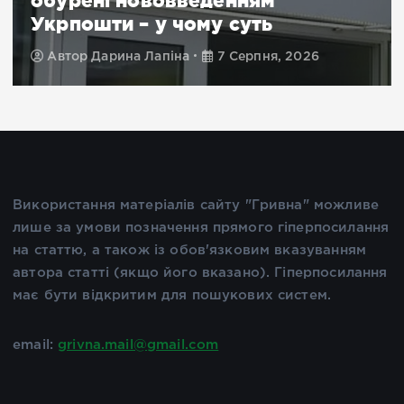
обурені нововведенням
Укрпошти – у чому суть
Автор
Дарина Лапіна
7 Серпня, 2026
Використання матеріалів сайту "Гривна" можливе
лише за умови позначення прямого гіперпосилання
на статтю, а також із обов'язковим вказуванням
автора статті (якщо його вказано). Гіперпосилання
має бути відкритим для пошукових систем.
email:
grivna.mail@gmail.com