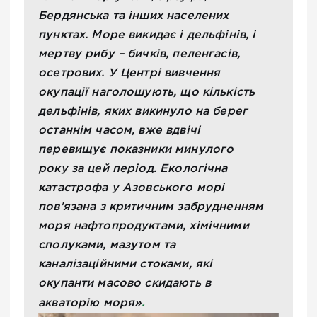
Бердянська та інших населених
пунктах. Море викидає і дельфінів, і
мертву рибу – бичків, пеленгасів,
осетрових. У Центрі вивчення
окупації наголошують, що кількість
дельфінів, яких викинуло на берег
останнім часом, вже вдвічі
перевищує показники минулого
року за цей період. Екологічна
катастрофа у Азовського морі
пов’язана з критичним забрудненням
моря нафтопродуктами, хімічними
сполуками, мазутом та
каналізаційними стоками, які
окупанти масово скидають в
.
акваторію моря»