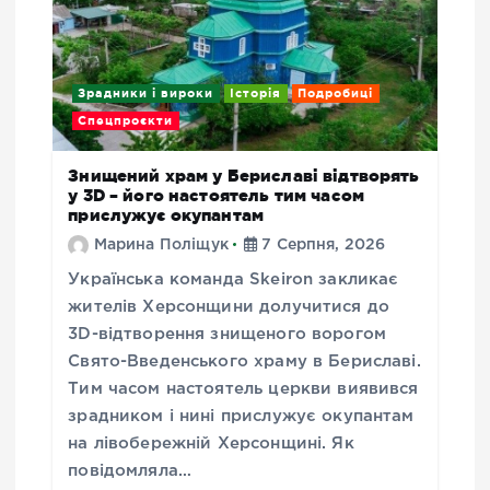
Зрадники і вироки
Історія
Подробиці
Спецпроєкти
Знищений храм у Бериславі відтворять
у 3D – його настоятель тим часом
прислужує окупантам
Марина Поліщук
7 Серпня, 2026
Українська команда Skeiron закликає
жителів Херсонщини долучитися до
3D-відтворення знищеного ворогом
Свято-Введенського храму в Бериславі.
Тим часом настоятель церкви виявився
зрадником і нині прислужує окупантам
на лівобережній Херсонщині. Як
повідомляла…