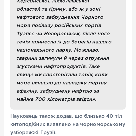
Херсонської, Миколаївської
областей та Криму, або ж у зоні
нафтового забруднення Чорного
моря поблизу російських портів
Туапсе чи Новоросійськ, після чого
течія принесла їх до берегів нашого
національного парку. Можливо,
тварини загинули й через отруєння
згустками нафтопродуктів. Таке
явище ми спостерігали торік, коли
море винесло до нацпарку мертву
афаліну, забруднену нафтою за
майже 700 кілометрів звідси».
Науковець також додав, що близько 40 тіл
китоподібних виявлено на чорноморському
узбережжі Грузії.