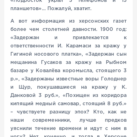
«Подросток украл 5 телефонов и 15
планшетов»… Пожалуй, хватит.
А вот информация из херсонских газет
более чем столетней давности. 1900 год:
«Задержан и привлекается к
ответственности И. Карамаси за кражу у
Гигиной носового платка», «Задержан сын
мещанина Гусаков за кражу на Рыбном
базаре у Ковалёва коромысла, стоящего 3
р.», «Задержаны известные воры Голоднер
и Щур, покушавшиеся на кражу у К.
Данковой 3 руб.», «Похищен из коридора
кипящий медный самовар, стоящий 8 руб.»
– чувствуете разницу эпох? Кто, как не
наши современники, лучше предков
уяснили течение времени и идут с ним в
ногу? Нет, конечно, и тогда в Херсоне