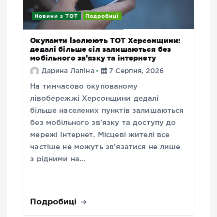
Новини з ТОТ
Подробиці
Окупанти ізолюють ТОТ Херсонщини:
дедалі більше сіл залишаються без
мобільного зв’язку та інтернету
Дарина Лапіна
7 Серпня, 2026
На тимчасово окупованому
лівобережжі Херсонщини дедалі
більше населених пунктів залишаються
без мобільного зв’язку та доступу до
мережі Інтернет. Місцеві жителі все
частіше не можуть зв’язатися не лише
з рідними на…
Подробиці