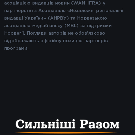
асоціацією видавців новин (WAN-IFRA) у
партнерстві з Асоціацією «Незалежні регіональні
видавці України» (АНРВУ) та Норвезькою
асоціацією медіабізнесу (MBL) за підтримки
Норвегії. Погляди авторів не обов’язково
відображають офіційну позицію партнерів
програми.