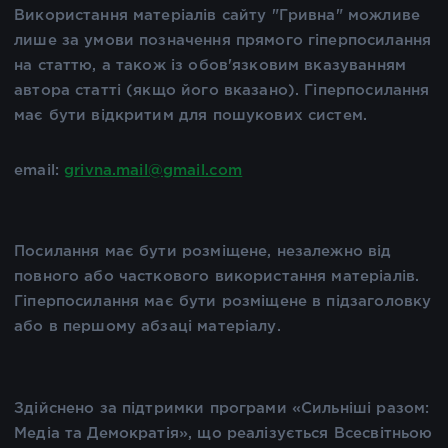
Використання матеріалів сайту "Гривна" можливе
лише за умови позначення прямого гіперпосилання
на статтю, а також із обов'язковим вказуванням
автора статті (якщо його вказано). Гіперпосилання
має бути відкритим для пошукових систем.
email:
grivna.mail@gmail.com
Посилання має бути розміщене, незалежно від
повного або часткового використання матеріалів.
Гіперпосилання має бути розміщене в підзаголовку
або в першому абзаці матеріалу.
Здійснено за підтримки програми «Сильніші разом:
Медіа та Демократія», що реалізується Всесвітньою