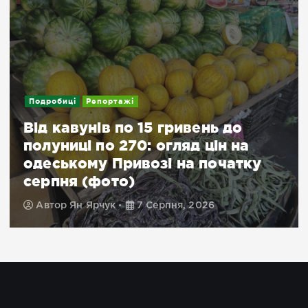
Зрадники і вироки
Новини
У Миколаєві затримали двох
агентів рф, які коригували удари
по місту
Автор
Храбан Діана
7 Серпня, 2026