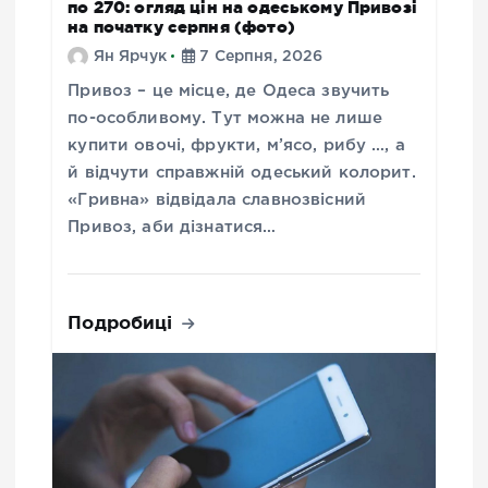
по 270: огляд цін на одеському Привозі
на початку серпня (фото)
Ян Ярчук
7 Серпня, 2026
Привоз – це місце, де Одеса звучить
по-особливому. Тут можна не лише
купити овочі, фрукти, м’ясо, рибу …, а
й відчути справжній одеський колорит.
«Гривна» відвідала славнозвісний
Привоз, аби дізнатися…
Подробиці