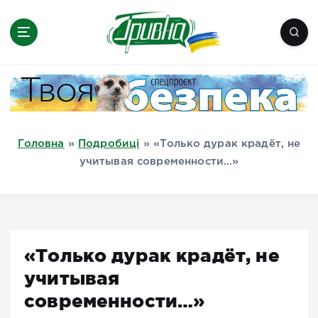
П
е
р
е
Новини півдня України, Херсон,
й
Миколаїв, Одеса, Мелітополь
т
и
д
Головна
»
Подробиці
»
«Только дурак крадёт, не
о
учитывая современности…»
в
м
і
с
т
«Только дурак крадёт, не
у
учитывая
современности…»