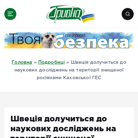
П
е
р
е
Новини півдня України, Херсон,
й
Миколаїв, Одеса, Мелітополь
т
и
д
Головна
»
Подробиці
»
Швеція долучиться до
о
наукових досліджень на території знищеної
в
росіянами Каховської ГЕС
м
і
с
т
у
Швеція долучиться до
наукових досліджень на