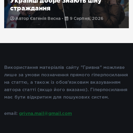
Російські дрони атакують
супермаркети в Херсоні (фото)
Автор
Марина Поліщук
9 Серпня, 2026
Використання матеріалів сайту "Гривна" можливе
лише за умови позначення прямого гіперпосилання
на статтю, а також із обов'язковим вказуванням
автора статті (якщо його вказано). Гіперпосилання
має бути відкритим для пошукових систем.
email:
grivna.mail@gmail.com