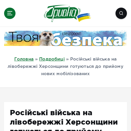
П
е
р
е
Новини півдня України, Херсон,
й
Миколаїв, Одеса, Мелітополь
т
и
д
Головна
»
Подробиці
»
Російські війська на
о
лівобережжі Херсонщини готуються до прийому
в
нових мобілізованих
м
і
с
т
у
Російські війська на
лівобережжі Херсонщини