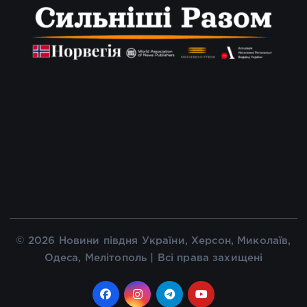
© 2026 Новини півдня України, Херсон, Миколаїв,
Одеса, Мелітополь | Всі права захищені