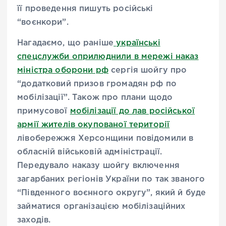
її проведення пишуть російські
“воєнкори”.
Нагадаємо, що раніше
українські
спецслужби оприлюднили в мережі наказ
міністра оборони рф
сергія шойгу про
“додатковий призов громадян рф по
мобілізації”. Також про плани щодо
примусової
мобілізації до лав російської
армії жителів окупованої території
лівобережжя Херсонщини повідомили в
обласній військовій адміністрації.
Передувало наказу шойгу включення
загарбаних регіонів України по так званого
“Південного воєнного округу”, який й буде
займатися організацією мобілізаційних
заходів.