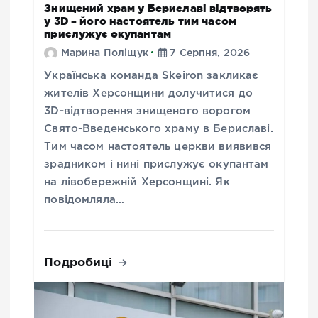
Знищений храм у Бериславі відтворять
у 3D – його настоятель тим часом
прислужує окупантам
Марина Поліщук
7 Серпня, 2026
Українська команда Skeiron закликає
жителів Херсонщини долучитися до
3D-відтворення знищеного ворогом
Свято-Введенського храму в Бериславі.
Тим часом настоятель церкви виявився
зрадником і нині прислужує окупантам
на лівобережній Херсонщині. Як
повідомляла…
Подробиці