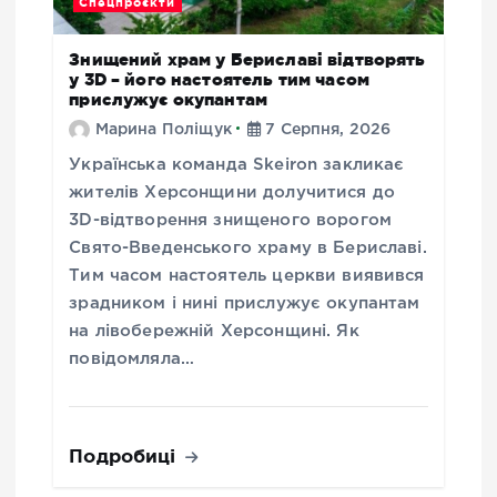
Спецпроєкти
Знищений храм у Бериславі відтворять
у 3D – його настоятель тим часом
прислужує окупантам
Марина Поліщук
7 Серпня, 2026
Українська команда Skeiron закликає
жителів Херсонщини долучитися до
3D-відтворення знищеного ворогом
Свято-Введенського храму в Бериславі.
Тим часом настоятель церкви виявився
зрадником і нині прислужує окупантам
на лівобережній Херсонщині. Як
повідомляла…
Подробиці