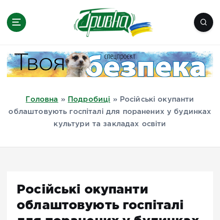
П
е
р
е
Новини півдня України, Херсон,
й
Миколаїв, Одеса, Мелітополь
т
и
д
Головна
»
Подробиці
»
Російські окупанти
о
облаштовують госпіталі для поранених у будинках
в
культури та закладах освіти
м
і
с
т
у
Російські окупанти
облаштовують госпіталі