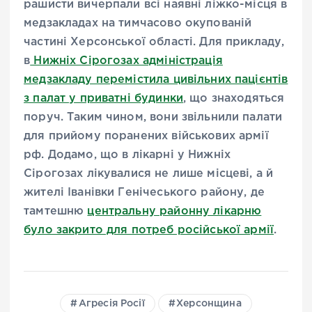
рашисти вичерпали всі наявні ліжко-місця в
медзакладах на тимчасово окупованій
частині Херсонської області. Для прикладу,
в
Нижніх Сірогозах адміністрація
медзакладу перемістила цивільних пацієнтів
з палат у приватні будинки
, що знаходяться
поруч. Таким чином, вони звільнили палати
для прийому поранених військових армії
рф. Додамо, що в лікарні у Нижніх
Сірогозах лікувалися не лише місцеві, а й
жителі Іванівки Генічеського району, де
тамтешню
центральну районну лікарню
було закрито для потреб російської армії
.
Агресія Росії
Херсонщина