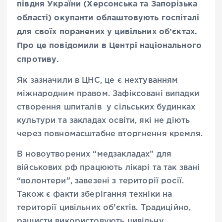
півдня України (Херсонська та Запорізька
області) окупанти облаштовують госпіталі
для своїх поранених у цивільних об’єктах.
Про це повідомили в Центрі національного
спротиву.
Як зазначили в ЦНС, це є нехтуванням
міжнародним правом. Зафіксовані випадки
створення шпиталів у сільських будинках
культури та закладах освіти, які не діють
через повномасштабне вторгнення кремля.
В новоутворених “медзакладах” для
військових рф працюють лікарі та так звані
“волонтери”, завезені з території росії.
Також є факти зберігання техніки на
території цивільних об’єктів. Традиційно,
рашисти використовують цивільну