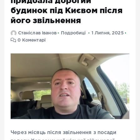
придбала дорогий
будинок під Києвом після
його звільнення
Станіслав Іванов
Подробиці
1 Липня, 2025
0 Коментарі
Через місяць після звільнення з посади