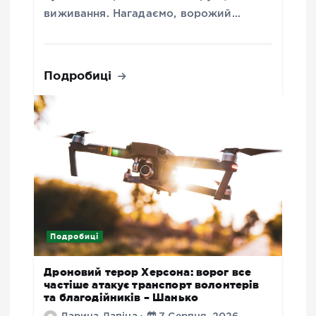
виживання. Нагадаємо, ворожий…
Подробиці
Подробиці
Дроновий терор Херсона: ворог все
частіше атакує транспорт волонтерів
та благодійників – Шанько