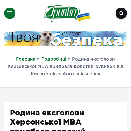
П
е
р
е
Новини півдня України, Херсон,
й
Миколаїв, Одеса, Мелітополь
т
и
д
Головна
»
Подробиці
»
Родина ексголови
о
Херсонської МВА придбала дорогий будинок під
в
Києвом після його звільнення
м
і
с
т
у
Родина ексголови
Херсонської МВА