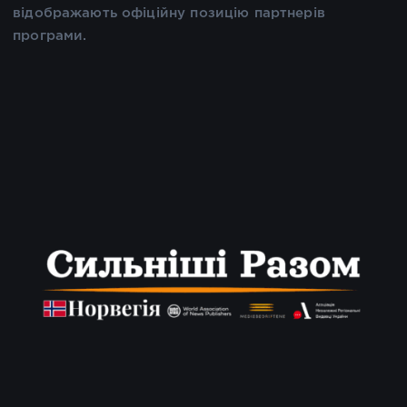
відображають офіційну позицію партнерів
програми.