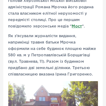
голови Херсонської міської військової
адміністрації Романа Мрочка його родина
стала власником елітної нерухомості у
передмісті столиці. Про це першим
повідомило херсонське медіа “
Мост
“.
Як з’ясували журналісти видання,
наприкінці травня батьки Мрочка
оформили на себе будинок площею майже
580 кв. м у Петропавлівській Борщагівці
(вул. Травнева, 11). Разом із будинком
придбано дві земельні ділянки. Третьою
співвласницею вказана Ірина Григоренко.