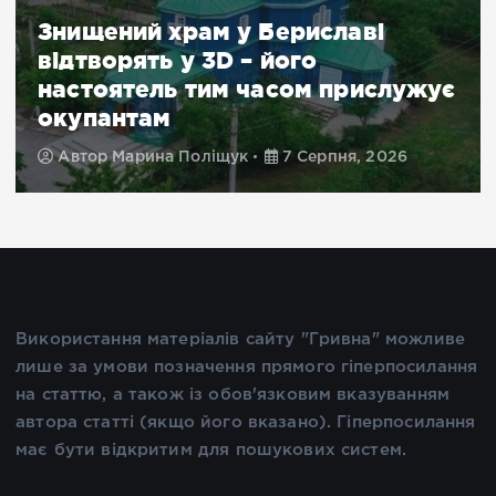
Знищений храм у Бериславі
відтворять у 3D – його
настоятель тим часом прислужує
окупантам
Автор
Марина Поліщук
7 Серпня, 2026
Використання матеріалів сайту "Гривна" можливе
лише за умови позначення прямого гіперпосилання
на статтю, а також із обов'язковим вказуванням
автора статті (якщо його вказано). Гіперпосилання
має бути відкритим для пошукових систем.