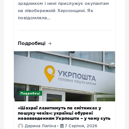
зрадником і нині прислужує окупантам
на лівобережній Херсонщині. Як
повідомляла…
Подробиці
Подробиці
«Шахраї лазитимуть по смітниках у
пошуку чеків»: українці обурені
нововведенням Укрпошти – у чому суть
Дарина Лапіна
7 Серпня, 2026