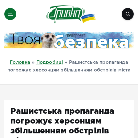
П
е
р
е
Новини півдня України, Херсон,
й
Миколаїв, Одеса, Мелітополь
т
и
д
Головна
»
Подробиці
»
Рашистська пропаганда
о
погрожує херсонцям збільшенням обстрілів міста
в
м
і
с
т
Рашистська пропаганда
у
погрожує херсонцям
збільшенням обстрілів