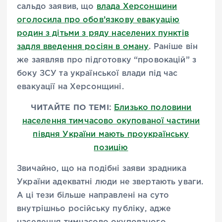
сальдо заявив, що
влада Херсонщини
оголосила про обов’язкову евакуацію
родин з дітьми з ряду населених пунктів
задля введення росіян в оману
. Раніше він
же заявляв про підготовку “провокацій” з
боку ЗСУ та української влади під час
евакуації на Херсонщині.
ЧИТАЙТЕ ПО ТЕМІ:
Близько половини
населення тимчасово окупованої частини
півдня України мають проукраїнську
позицію
Звичайно, що на подібні заяви зрадника
України адекватні люди не звертають уваги.
А ці тези більше направлені на суто
внутрішньо російську публіку, адже