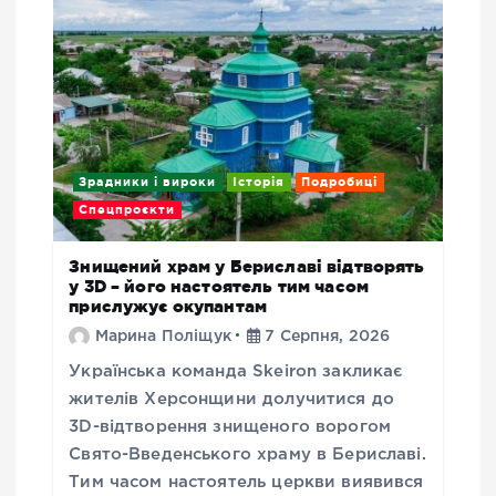
Зрадники і вироки
Історія
Подробиці
Спецпроєкти
Знищений храм у Бериславі відтворять
у 3D – його настоятель тим часом
прислужує окупантам
Марина Поліщук
7 Серпня, 2026
Українська команда Skeiron закликає
жителів Херсонщини долучитися до
3D-відтворення знищеного ворогом
Свято-Введенського храму в Бериславі.
Тим часом настоятель церкви виявився