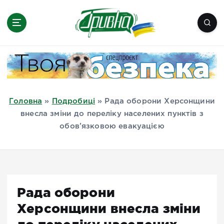
П
е
р
е
Новини півдня України, Херсон,
й
Миколаїв, Одеса, Мелітополь
т
и
д
Головна
»
Подробиці
»
Рада оборони Херсонщини
о
внесла зміни до переліку населених пунктів з
в
обов’язковою евакуацією
м
і
с
т
у
Рада оборони
Херсонщини внесла зміни