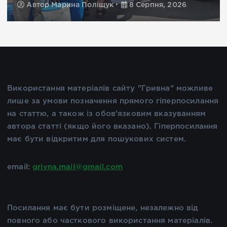
Автор
Марина Поліщук
8 Серпня, 2026
Використання матеріалів сайту "Гривна" можливе
лише за умови позначення прямого гіперпосилання
на статтю, а також із обов'язковим вказуванням
автора статті (якщо його вказано). Гіперпосилання
має бути відкритим для пошукових систем.
email:
grivna.mail@gmail.com
Посилання має бути розміщене, незалежно від
повного або часткового використання матеріалів.