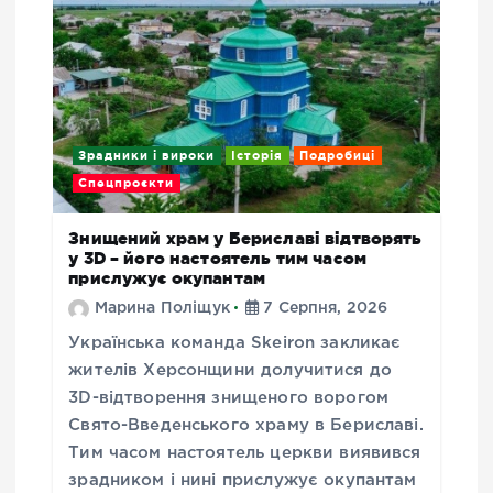
Зрадники і вироки
Історія
Подробиці
Спецпроєкти
Знищений храм у Бериславі відтворять
у 3D – його настоятель тим часом
прислужує окупантам
Марина Поліщук
7 Серпня, 2026
Українська команда Skeiron закликає
жителів Херсонщини долучитися до
3D-відтворення знищеного ворогом
Свято-Введенського храму в Бериславі.
Тим часом настоятель церкви виявився
зрадником і нині прислужує окупантам