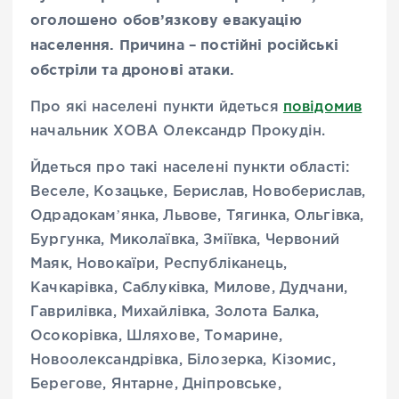
оголошено обов’язкову евакуацію
населення. Причина – постійні російські
обстріли та дронові атаки.
Про які населені пункти йдеться
повідомив
начальник ХОВА Олександр Прокудін.
Йдеться про такі населені пункти області:
Веселе, Козацьке, Берислав, Новоберислав,
Одрадокамʼянка, Львове, Тягинка, Ольгівка,
Бургунка, Миколаївка, Зміївка, Червоний
Маяк, Новокаїри, Республіканець,
Качкарівка, Саблуківка, Милове, Дудчани,
Гаврилівка, Михайлівка, Золота Балка,
Осокорівка, Шляхове, Томарине,
Новоолександрівка, Білозерка, Кізомис,
Берегове, Янтарне, Дніпровське,