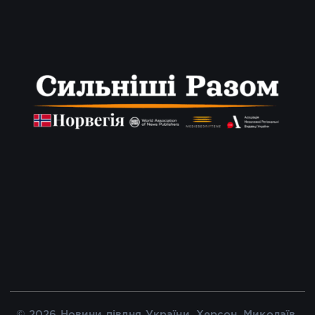
© 2026 Новини півдня України, Херсон, Миколаїв,