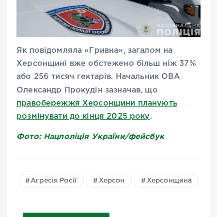
Як повідомляла
«
Гривна
»
, загалом на
Херсонщині
вже обстежено більш ніж 37%
або 256 тисяч гектарів.
Начальник ОВА
Олександр Прокудін зазначав,
що
правобережжя Херсонщини планують
розмінувати до кінця 2025 року
.
Фото: Нацполіція України/фейсбук
Агресія Росії
Херсон
Херсонщина