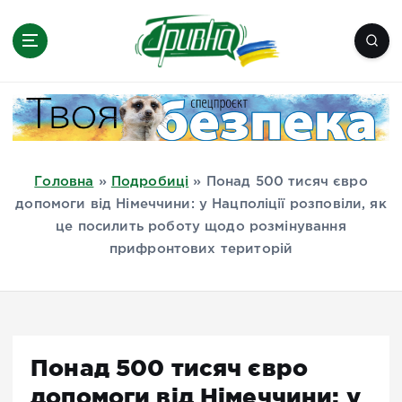
П
е
р
е
Новини півдня України, Херсон,
й
Миколаїв, Одеса, Мелітополь
т
и
д
Головна
»
Подробиці
»
Понад 500 тисяч євро
о
допомоги від Німеччини: у Нацполіції розповіли, як
в
це посилить роботу щодо розмінування
м
прифронтових територій
і
с
т
у
Понад 500 тисяч євро
допомоги від Німеччини: у