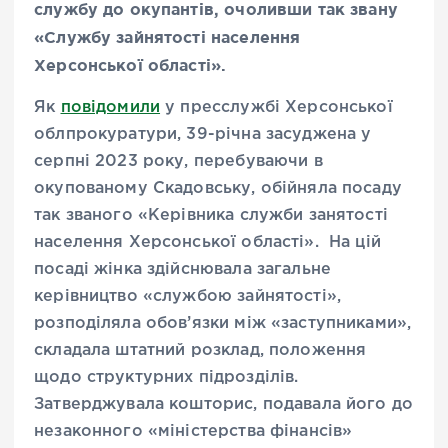
службу до окупантів, очоливши так звану
«Службу зайнятості населення
Херсонської області».
Як
повідомили
у пресслужбі Херсонської
облпрокуратури, 39-річна засуджена у
серпні 2023 року, перебуваючи в
окупованому Скадовську, обійняла посаду
так званого «Керівника служби занятості
населення Херсонської області». На цій
посаді жінка здійснювала загальне
керівництво «службою зайнятості»,
розподіляла обов’язки між «заступниками»,
складала штатний розклад, положення
щодо структурних підрозділів.
Затверджувала кошторис, подавала його до
незаконного «міністерства фінансів»