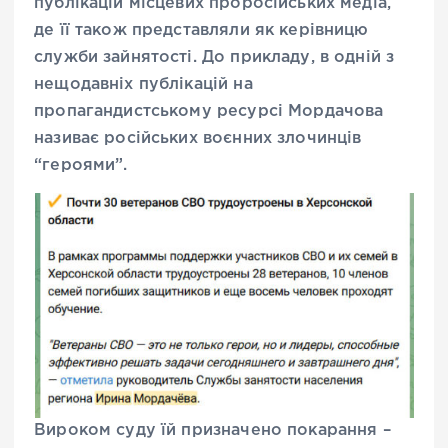
публікацій місцевих проросійських медіа,
де її також представляли як керівницю
служби зайнятості. До прикладу, в одній з
нещодавніх публікацій на
пропагандистському ресурсі Мордачова
називає російських воєнних злочинців
“героями”.
Вироком суду їй призначено покарання –