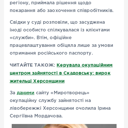
регіону, приймала рішення щодо
покарання або заохочення співробітників.
Свідки у суді розповіли, що засуджена
іноді особисто спілкувалася із клієнтами
«служби». Втім, офіційне
працевлаштування обіцяла лише за умови
отримання російського паспорту.
ЧИТАЙТЕ ТАКОЖ:
Керувала окупаційним
центром зайнятості в Скадовську: вирок
жительці Херсонщини
За
даними
сайту «Миротворець»
окупаційну службу зайнятості на
лівобережжі Херсонщини очолила Ірина
Сергіївна Мордачова.