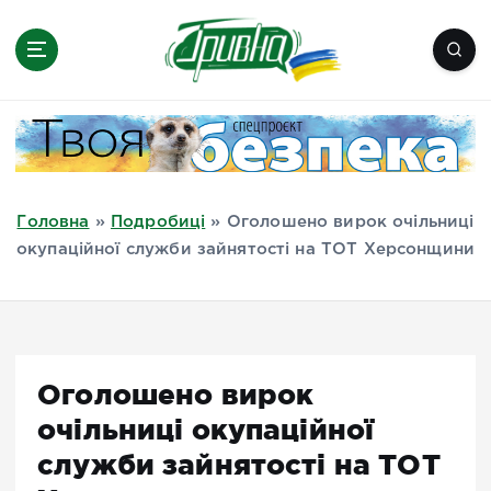
П
е
р
е
Новини півдня України, Херсон,
й
Миколаїв, Одеса, Мелітополь
т
и
д
Головна
»
Подробиці
»
Оголошено вирок очільниці
о
окупаційної служби зайнятості на ТОТ Херсонщини
в
м
і
с
т
Оголошено вирок
у
очільниці окупаційної
служби зайнятості на ТОТ