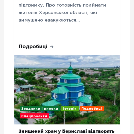
підтримку. Про готовність приймати
жителів Херсонської області, які
вимушено евакуюються…
Подробиці
Зрадники і вироки
Історія
Подробиці
Спецпроєкти
Знищений храм у Бериславі відтворять