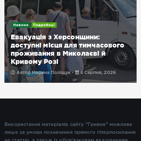
Новини
Подробиці
Евакуація з Херсонщини:
доступні місця для тимчасового
проживання в Миколаєві й
Кривому Розі
Автор
Марина Поліщук
8 Серпня, 2026
Використання матеріалів сайту "Гривна" можливе
лише за умови позначення прямого гіперпосилання
на статтю, а також із обов'язковим вказуванням