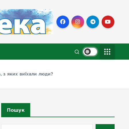
 з яких виїхали люди?
Пошук