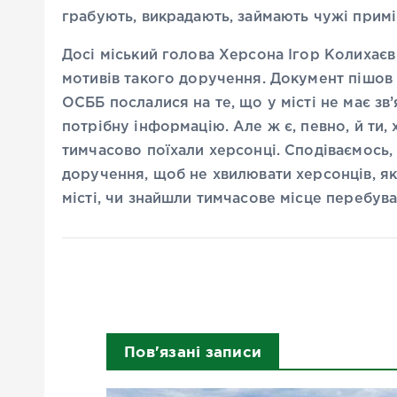
грабують, викрадають, займають чужі при
Досі міський голова Херсона Ігор Колихає
мотивів такого доручення. Документ пішов 
ОСББ послалися на те, що у місті не має зв
потрібну інформацію. Але ж є, певно, й ти, 
тимчасово поїхали херсонці. Сподіваємось, 
доручення, щоб не хвилювати херсонців, яки
місті, чи знайшли тимчасове місце перебув
Пов'язані записи