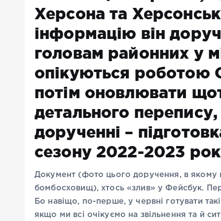
Херсона та Херсонськ
інформацію він доруч
головам районних у мі
опікуються роботою О
потім оновлювати що
детального перепису,
дорученні – підготов
сезону 2022-2023 рок
Д
окумент (фото цього доручення, в якому щ
бомбосховищ), хтось «злив» у Фейсбук. Пер
Бо навіщо, по-перше, у червні готувати так
якщо ми всі очікуємо на звільнення та й сит