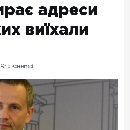
ирає адреси
ких виїхали
0 Коментарі