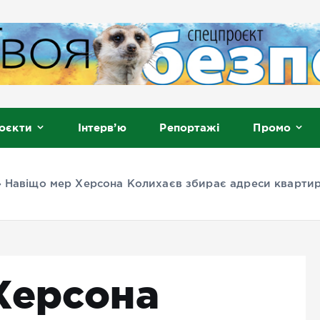
, Мелітополь
оєкти
Інтерв’ю
Репортажі
Промо
»
Навіщо мер Херсона Колихаєв збирає адреси квартир,
Херсона