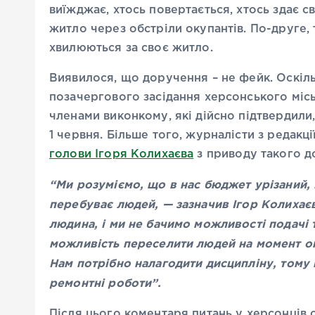
виїжджає, хтось повертається, хтось здає св
житло через обстріли окупантів. По-друге, 
хвилюються за своє житло.
Виявилося, що доручення – не фейк. Оскіл
позачергового засідання херсонського міс
членами виконкому, які дійсно підтвердили
1 червня. Більше того, журналісти з редакці
голови Ігоря Колихаєва
з приводу такого д
“Ми розуміємо, що в нас бюджет урізаний, 
перебуває людей, — зазначив Ігор Колихає
людина, і ми не бачимо можливості подачі 
можливість переселити людей на момент оп
Нам потрібно налагодити дисципліну, тому
ремонтні роботи”.
Після цього коментаря питань у херсонців