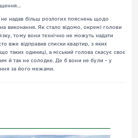
міщення…
в не надав більш розлогих пояснень щодо
на виконання. Як стало відомо, окремі голови
’язку, тому вони технічно не можуть надати
хто вже відправив списки квартир, з яких
що таких одиниці, а міський голова скасує своє
м й так не солодке. Де б вони не були – у
ання за його межами.