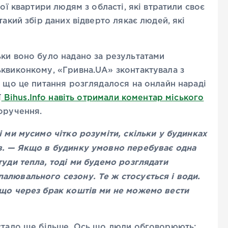
ої квартири людям з області, які втратили своє
такий збір даних відверто лякає людей, які
ьки воно було надано за результатами
ьквиконкому, «Гривна.UA» зконтактувала з
, що це питання розглядалося на онлайн нараді
ї
Bihus.Info навіть отримали коментар міського
оручення.
і ми мусимо чітко розуміти, скільки у будинках
в. — Якщо в будинку умовно перебуває одна
туди тепла, тоді ми будемо розглядати
алювального сезону. Те ж стосується і води.
 що через брак коштів ми не можемо вести
 стало ще більше. Ось що люди обговорюють: