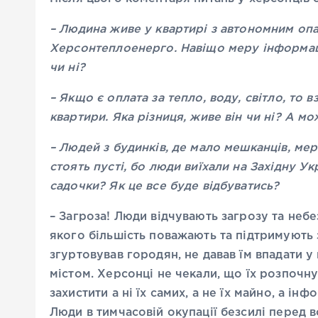
– Людина живе у квартирі з автономним опа
Херсонтеплоенерго. Навіщо меру інформаці
чи ні?
– Якщо є оплата за тепло, воду, світло, то 
квартири. Яка різниця, живе він чи ні? А м
– Людей з будинків, де мало мешканців, мер
стоять пусті, бо люди виїхали на Західну У
садочки? Як це все буде відбуватись?
– Загроза! Люди відчувають загрозу та небе
якого більшість поважають та підтримують за
згуртовував городян, не давав їм впадати у 
містом. Херсонці не чекали, що їх розпочну
захистити а ні їх самих, а не їх майно, а ін
Люди в тимчасовій окупації безсилі перед в