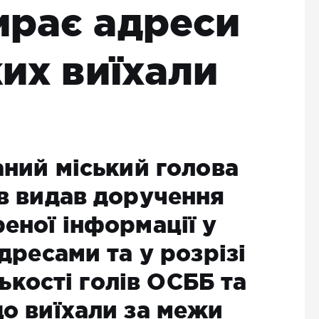
ирає адреси
ких виїхали
аний міський голова
в видав доручення
еної інформації у
дресами та у розрізі
лькості голів ОСББ та
о виїхали за межи