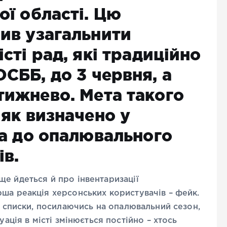
ої області. Цю
ив узагальнити
сті рад, які традиційно
СББ, до 3 червня, а
тижнево. Мета такого
 як визначено у
ка до опалювального
ів.
е йдеться й про інвентаризації
ша реакція херсонських користувачів – фейк.
і списки, посилаючись на опалювальний сезон,
уація в місті змінюється постійно – хтось