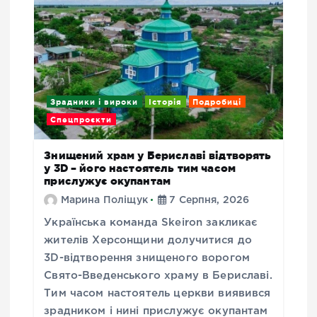
Зрадники і вироки
Історія
Подробиці
Спецпроєкти
Знищений храм у Бериславі відтворять
у 3D – його настоятель тим часом
прислужує окупантам
Марина Поліщук
7 Серпня, 2026
Українська команда Skeiron закликає
жителів Херсонщини долучитися до
3D-відтворення знищеного ворогом
Свято-Введенського храму в Бериславі.
Тим часом настоятель церкви виявився
зрадником і нині прислужує окупантам