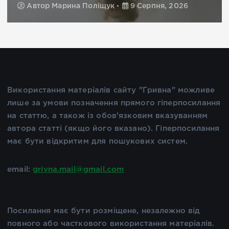
Автор
Марина Поліщук
9 Серпня, 2026
Використання матеріалів сайту "Гривна" можливе
лише за умови позначення прямого гіперпосилання
на статтю, а також із обов'язковим вказуванням
автора статті (якщо його вказано). Гіперпосилання
має бути відкритим для пошукових систем.
email:
grivna.mail@gmail.com
Посилання має бути розміщене, незалежно від
повного або часткового використання матеріалів.