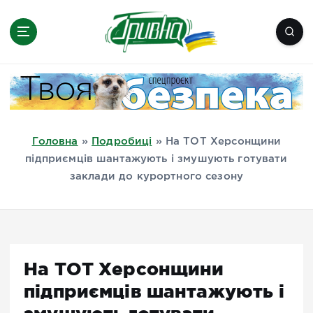
П
е
р
е
Новини півдня України, Херсон,
й
Миколаїв, Одеса, Мелітополь
т
и
д
Головна
»
Подробиці
»
На ТОТ Херсонщини
о
підприємців шантажують і змушують готувати
в
заклади до курортного сезону
м
і
с
т
у
На ТОТ Херсонщини
підприємців шантажують і