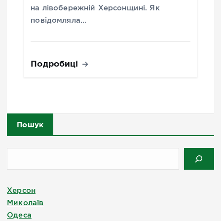
на лівобережній Херсонщині. Як
повідомляла…
Подробиці
Пошук
Херсон
Миколаїв
Одеса