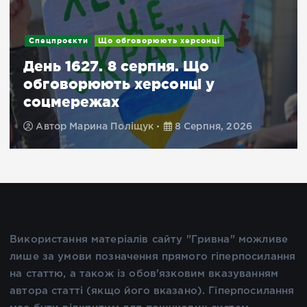
Спецпроєкти
Що обговорюють херсонці
День 1627. 8 серпня. Що
обговорюють херсонці у
соцмережах
Автор
Марина Поліщук
8 Серпня, 2026
Використання матеріалів сайту "Гривна" можливе
лише за умови позначення прямого гіперпосилання
на статтю, а також із обов'язковим вказуванням
автора статті (якщо його вказано). Гіперпосилання