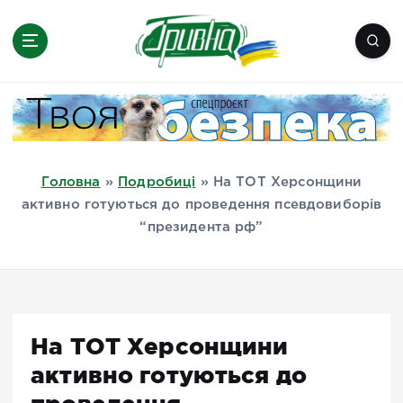
П
е
р
е
Новини півдня України, Херсон,
й
Миколаїв, Одеса, Мелітополь
т
и
д
Головна
»
Подробиці
»
На ТОТ Херсонщини
о
активно готуються до проведення псевдовиборів
в
“президента рф”
м
і
с
т
у
На ТОТ Херсонщини
активно готуються до