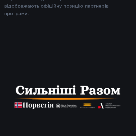
відображають офіційну позицію партнерів
програми.