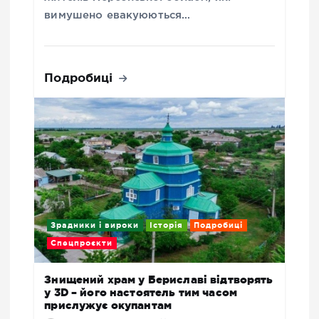
вимушено евакуюються…
Подробиці
Зрадники і вироки
Історія
Подробиці
Спецпроєкти
Знищений храм у Бериславі відтворять
у 3D – його настоятель тим часом
прислужує окупантам