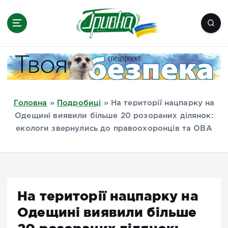
П
е
р
е
Новини півдня України, Херсон,
й
Миколаїв, Одеса, Мелітополь
т
и
д
Головна
»
Подробиці
»
На території нацпарку на
о
Одещині виявили більше 20 розораних ділянок:
в
екологи звернулись до правоохоронців та ОВА
м
і
с
т
у
На території нацпарку на
Одещині виявили більше