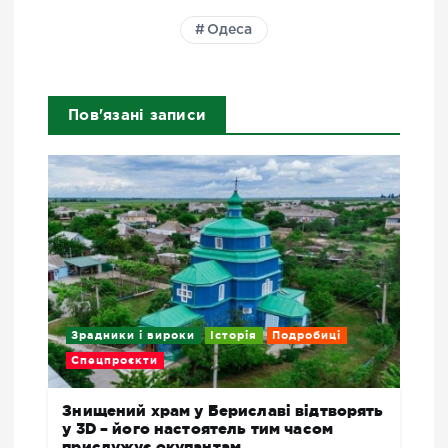
Одеса
Пов'язані записи
Зрадники і вироки
Історія
Подробиці
Спецпроєкти
Знищений храм у Бериславі відтворять
у 3D – його настоятель тим часом
прислужує окупантам