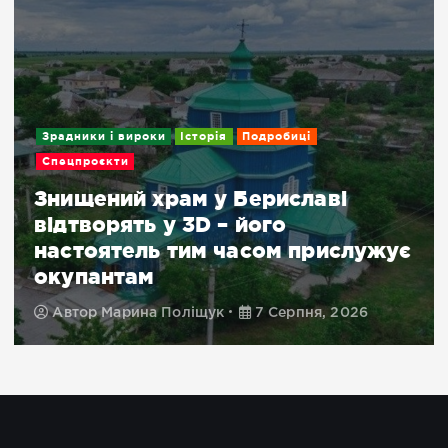
Зрадники і вироки
Історія
Подробиці
Спецпроєкти
Знищений храм у Бериславі
відтворять у 3D – його
настоятель тим часом прислужує
окупантам
Автор
Марина Поліщук
7 Серпня, 2026