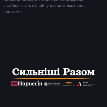
відображають офіційну позицію партнерів
програми.