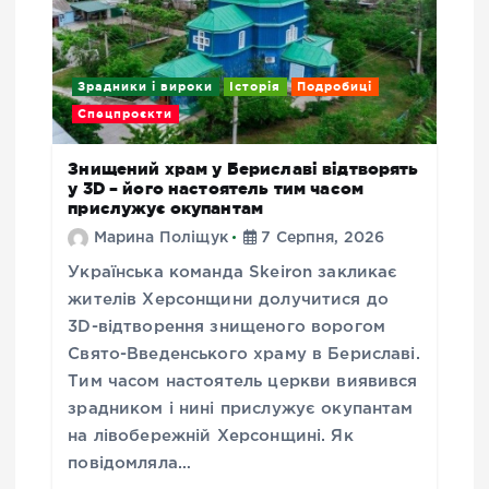
Зрадники і вироки
Історія
Подробиці
Спецпроєкти
Знищений храм у Бериславі відтворять
у 3D – його настоятель тим часом
прислужує окупантам
Марина Поліщук
7 Серпня, 2026
Українська команда Skeiron закликає
жителів Херсонщини долучитися до
3D-відтворення знищеного ворогом
Свято-Введенського храму в Бериславі.
Тим часом настоятель церкви виявився
зрадником і нині прислужує окупантам
на лівобережній Херсонщині. Як
повідомляла…