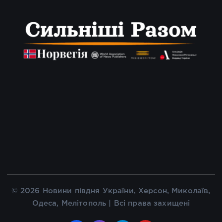
© 2026 Новини півдня України, Херсон, Миколаїв,
Одеса, Мелітополь | Всі права захищені