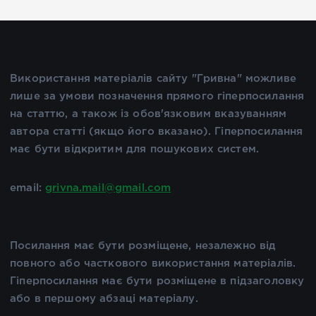
Використання матеріалів сайту "Гривна" можливе
лише за умови позначення прямого гіперпосилання
на статтю, а також із обов'язковим вказуванням
автора статті (якщо його вказано). Гіперпосилання
має бути відкритим для пошукових систем.
email:
grivna.mail@gmail.com
Посилання має бути розміщене, незалежно від
повного або часткового використання матеріалів.
Гіперпосилання має бути розміщене в підзаголовку
або в першому абзаці матеріалу.