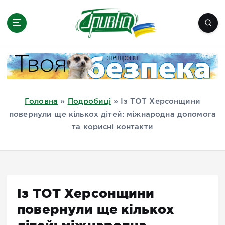
П
е
р
е
Новини півдня України, Херсон,
й
Миколаїв, Одеса, Мелітополь
т
и
д
Головна
»
Подробиці
»
Із ТОТ Херсонщини
о
повернули ще кількох дітей: міжнародна допомога
в
та корисні контакти
м
і
с
т
у
Із ТОТ Херсонщини
повернули ще кількох