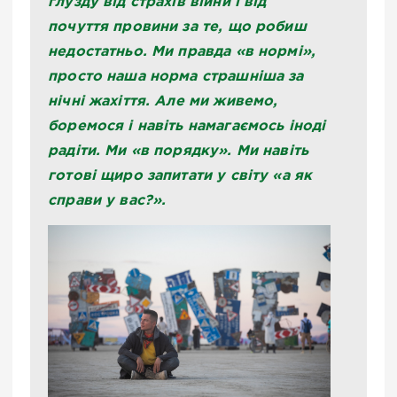
глузду від страхів війни і від
почуття провини за те, що робиш
недостатньо. Ми правда «в нормі»,
просто наша норма страшніша за
нічні жахіття. Але ми живемо,
боремося і навіть намагаємось іноді
радіти. Ми «в порядку». Ми навіть
готові щиро запитати у світу «а як
справи у вас?».