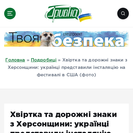
П
е
р
е
Новини півдня України, Херсон,
й
Миколаїв, Одеса, Мелітополь
т
и
д
Головна
»
Подробиці
»
Хвіртка та дорожні знаки з
о
Херсонщини: українці представили інсталяцію на
в
фестивалі в США (фото)
м
і
с
т
у
Хвіртка та дорожні знаки
з Херсонщини: українці