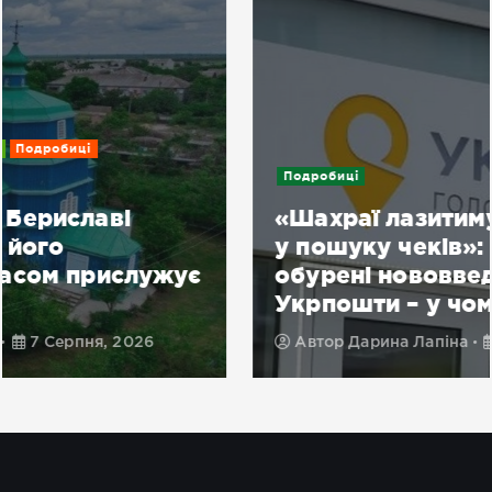
Подробиці
«Шахраї лазитимуть по смітниках
у пошуку чеків»: українці
обурені нововведенням
Укрпошти – у чому суть
Автор
Дарина Лапіна
7 Серпня, 2026