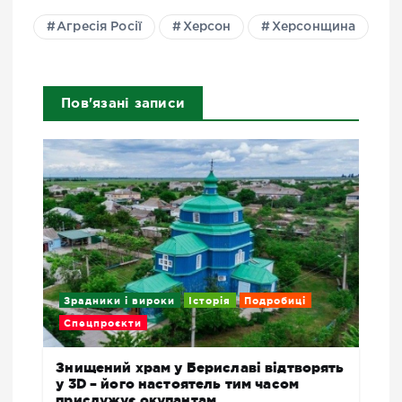
Агресія Росії
Херсон
Херсонщина
Пов'язані записи
Зрадники і вироки
Історія
Подробиці
Спецпроєкти
Знищений храм у Бериславі відтворять
у 3D – його настоятель тим часом
прислужує окупантам