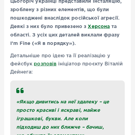
Цьогоріч українці представили інсталяцію,
зроблену з різних елементів, що були
пошкоджені внаслідок російської агресії.
Деякі з них було привезено з
Херсона
та
області. З усіх цих деталей виклали фразу
I’m Fine («Я в порядку»).
Детальніше про ідею та її реалізацію
у
фейсбук
розповів
ініціатор проєкту Віталій
Дейнега:
«
Якщо дивитись на неї здалеку – це
просто красиві і яскраві, майже
іграшкові, букви. Але коли
підходиш до них ближче – бачиш,