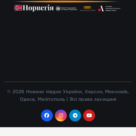
© 2026 Новини півдня України, Херсон, Миколаїв,
Одеса, Мелітополь | Всі права захищені