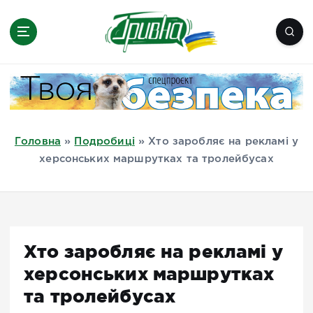
П
е
р
е
Новини півдня України, Херсон,
й
Миколаїв, Одеса, Мелітополь
т
и
д
Головна
»
Подробиці
»
Хто заробляє на рекламі у
о
херсонських маршрутках та тролейбусах
в
м
і
с
т
Хто заробляє на рекламі у
у
херсонських маршрутках
та тролейбусах