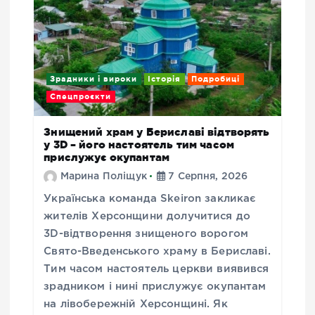
Зрадники і вироки
Історія
Подробиці
Спецпроєкти
Знищений храм у Бериславі відтворять
у 3D – його настоятель тим часом
прислужує окупантам
Марина Поліщук
7 Серпня, 2026
Українська команда Skeiron закликає
жителів Херсонщини долучитися до
3D-відтворення знищеного ворогом
Свято-Введенського храму в Бериславі.
Тим часом настоятель церкви виявився
зрадником і нині прислужує окупантам
на лівобережній Херсонщині. Як