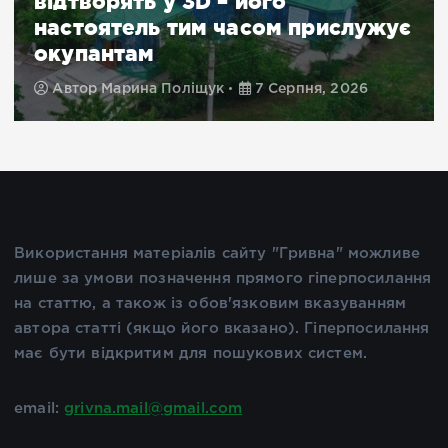
відтворять у 3D – його
настоятель тим часом прислужує
окупантам
Автор
Марина Поліщук
7 Серпня, 2026
Використання матеріалів сайту "Гривна" можливе
лише за умови позначення прямого гіперпосилання
на статтю, а також із обов'язковим вказуванням
автора статті (якщо його вказано). Гіперпосилання
має бути відкритим для пошукових систем.
email:
grivna.mail@gmail.com