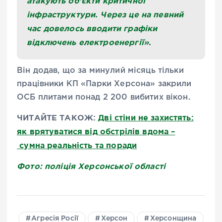
атакують об’єкти критичної
інфраструктури. Через це на певний
час довелось вводити графіки
відключень електроенергії»
.
Він додав, що за минулий місяць тільки
працівники КП «Парки Херсона» закрили
ОСБ плитами понад 2 200 вибитих вікон.
ЧИТАЙТЕ ТАКОЖ:
Дві стіни не захистять:
як врятуватися від обстрілів вдома –
сумна реальність та поради
Фото: поліція Херсонської області
Агресія Росії
Херсон
Херсонщина