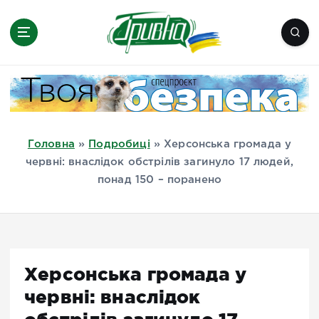
П
е
р
е
Новини півдня України, Херсон,
й
Миколаїв, Одеса, Мелітополь
т
и
д
Головна
»
Подробиці
»
Херсонська громада у
о
червні: внаслідок обстрілів загинуло 17 людей,
в
понад 150 – поранено
м
і
с
т
у
Херсонська громада у
червні: внаслідок