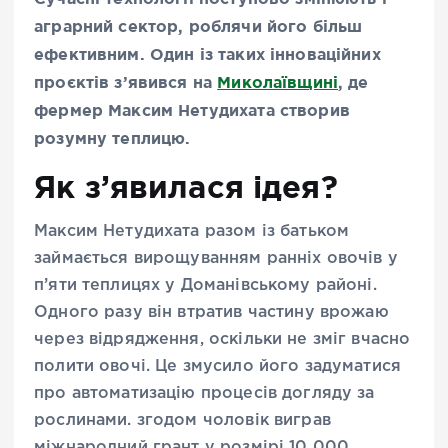
аграрний сектор, роблячи його більш
ефективним. Один із таких інноваційних
проєктів з’явився на
Миколаївщині
, де
фермер Максим Нетудихата створив
розумну теплицю.
Як з’явилася ідея?
Максим Нетудихата разом із батьком
займається вирощуванням ранніх овочів у
п’яти теплицях у Доманівському районі.
Одного разу він втратив частину врожаю
через відрядження, оскільки не зміг вчасно
полити овочі. Це змусило його задуматися
про автоматизацію процесів догляду за
рослинами. згодом чоловік виграв
міжнародний грант у розмірі 10 000