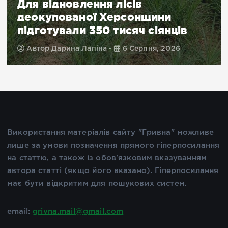
Для відновлення лісів
деокупованої Херсонщини
підготували 350 тисяч сіянців
Автор
Дарина Лапіна
6 Серпня, 2026
Використання матеріалів сайту "Гривна" можливе
лише за умови позначення прямого гіперпосилання
на статтю, а також із обов'язковим вказуванням
автора статті (якщо його вказано). Гіперпосилання
має бути відкритим для пошукових систем.
email:
grivna.mail@gmail.com