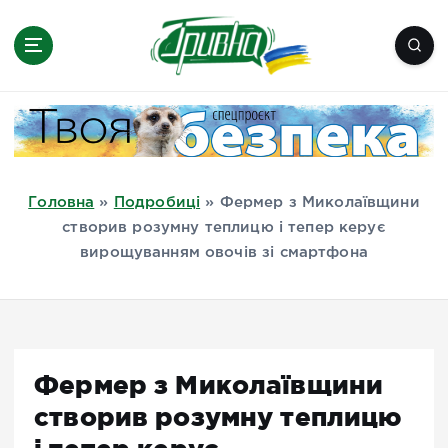
П
е
р
е
Новини півдня України, Херсон,
й
Миколаїв, Одеса, Мелітополь
т
и
д
Головна
»
Подробиці
»
Фермер з Миколаївщини
о
створив розумну теплицю і тепер керує
в
вирощуванням овочів зі смартфона
м
і
с
т
у
Фермер з Миколаївщини
створив розумну теплицю