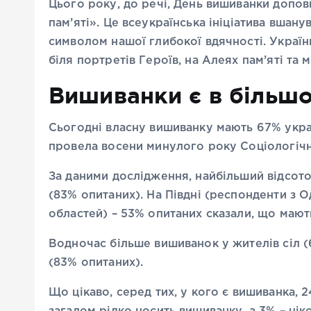
Цього року, до речі, День вишиванки допов
пам’яті». Це всеукраїнська ініціатива вшану
символом нашої глибокої вдячності. Україн
біля портретів Героїв, на Алеях пам’яті та
Вишиванки є в більшо
Сьогодні власну вишиванку мають 67% украї
провела восени минулого року Соціологічн
За даними дослідження, найбільший відсото
(83% опитаних). На Півдні (респонденти з О
областей) – 53% опитаних сказали, що мают
Водночас більше вишиванок у жителів сіл (6
(83% опитаних).
Що цікаво, серед тих, у кого є вишиванка, 2