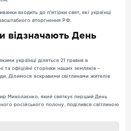
оли.
ванки входить до п’ятірки свят, які українці
масштабного вторгнення РФ.
и відзначають День
якими українці діляться 21 травня в
 та офіційні сторінки наших земляків –
лади. Ділимося яскравими світлинами жителів
ир Миколаєнко, який святкує перший День
чного російського полону, поділився світлиною