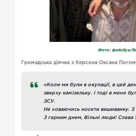
Фото: фейсбук/В
Громадська діячка з Херсона Оксана Пого
«Коли ми були в окупації, в цей де
зверху камізельку. І тоді в мене бу
ЗСУ.
Не ховаючись носити вишиванку. З 
З гарним днем, Вільні люди! Слава 