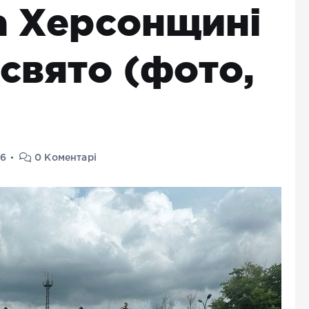
на Херсонщині
свято (фото,
26
0 Коментарі