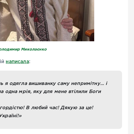
олодимир Миколаєнко
мій
написала
:
нь я одягла вишиванку саму непримітну… і
ла одна мрія, яку для мене втілили Боги
гордістю! В любий час! Дякую за це!
Україні!»