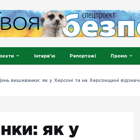
, Мелітополь
оєкти
Інтерв’ю
Репортажі
Промо
День вишиванки: як у Херсоні та на Херсонщині відзнач
нки: як у