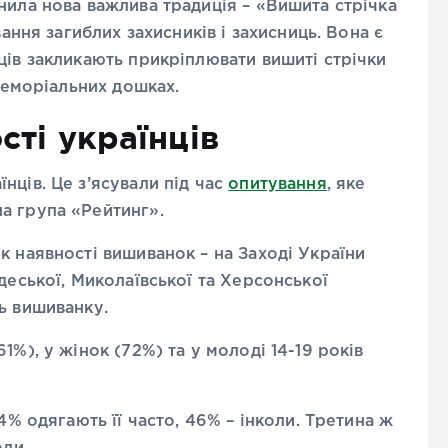
нила нова важлива традиція – «Вишита стрічка
вання загиблих захисників і захисниць. Вона є
ців закликають прикріплювати вишиті стрічки
 меморіальних дошках.
сті українців
нців. Це з’ясували під час
опитування
, яке
а група «Рейтинг».
к наявності вишиванок – на Заході України
деської, Миколаївської та Херсонської
ь вишиванку.
1%), у жінок (72%) та у молоді 14-19 років
4% одягають її часто, 46% – інколи. Третина ж