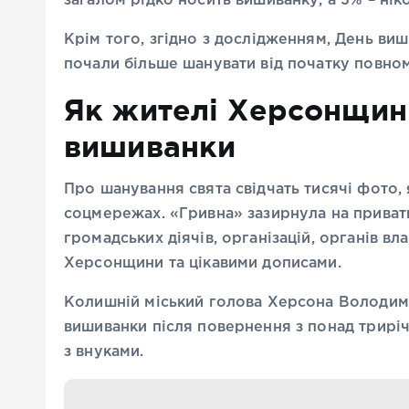
загалом рідко носить вишиванку, а 3% – нік
Крім того, згідно з дослідженням, День виши
почали більше шанувати від початку повно
Як жителі Херсонщин
вишиванки
Про шанування свята свідчать тисячі фото, 
соцмережах. «Гривна» зазирнула на приватні
громадських діячів, організацій, органів в
Херсонщини та цікавими дописами.
Колишній міський голова Херсона Володим
вишиванки після повернення з понад трирі
з внуками.