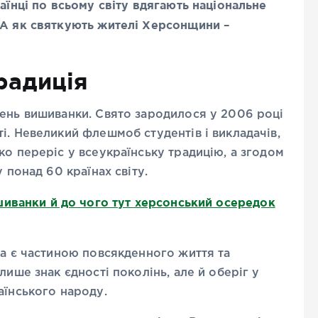
аїнці по всьому світу вдягають національне
 А як святкують жителі Херсонщини –
традиція
День вишиванки. Свято зародилося у 2006 році
і. Невеликий флешмоб студентів і викладачів,
ко переріс у всеукраїнську традицію, а згодом
 понад 60 країнах світу.
иванки й до чого тут херсонський осередок
ка є частиною повсякденного життя та
лише знак єдності поколінь, але й оберіг у
аїнського народу.