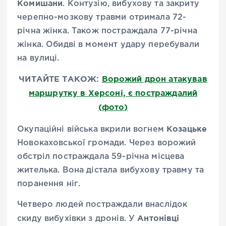
Комишани
. Контузію, вибухову та закриту
черепно-мозкову травми отримала 72-
річна жінка. Також постраждала 77-річна
жінка. Обидві в момент удару перебували
на вулиці.
ЧИТАЙТЕ ТАКОЖ:
Ворожий дрон атакував
маршрутку в Херсоні, є постраждалий
(фото)
Козацьке
Окупаційні війська вкрили вогнем
Новокаховської громади. Через ворожий
обстріл постраждала 59-річна місцева
жителька. Вона дістала вибухову травму та
поранення ніг.
Четверо людей постраждали внаслідок
Антонівці
скиду вибухівки з дронів. У