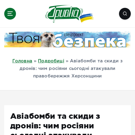
П
е
р
е
Новини півдня України, Херсон,
й
Миколаїв, Одеса, Мелітополь
т
и
д
Головна
»
Подробиці
»
Авіабомби та скиди з
о
дронів: чим росіяни сьогодні атакували
в
правобережжя Херсонщини
м
і
с
т
у
Авіабомби та скиди з
дронів: чим росіяни