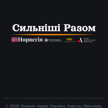
© 2026 Новини півдня України, Херсон, Миколаїв,