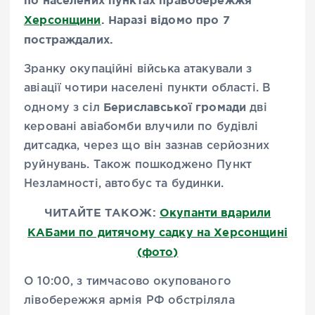
по населених пунктах правобережжя
Херсонщини
. Наразі відомо про 7
постраждалих.
Зранку окупаційні війська атакували з
авіації чотири населені пункти області. В
Бериславської громади
одному з сіл
дві
керовані авіабомби влучили по будівлі
дитсадка, через що він зазнав серйозних
руйнувань. Також пошкоджено Пункт
Незламності, автобус та будинки.
ЧИТАЙТЕ ТАКОЖ:
Окупанти вдарили
КАБами по дитячому садку на Херсонщині
(фото)
О 10:00, з тимчасово окупованого
лівобережжя армія РФ обстріляла