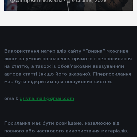
Автор
Євгенія Весна
9 Серпня, 2026
Використання матеріалів сайту "Гривна" можливе
лише за умови позначення прямого гіперпосилання
на статтю, а також із обов'язковим вказуванням
автора статті (якщо його вказано). Гіперпосилання
має бути відкритим для пошукових систем.
email:
grivna.mail@gmail.com
Посилання має бути розміщене, незалежно від
повного або часткового використання матеріалів.