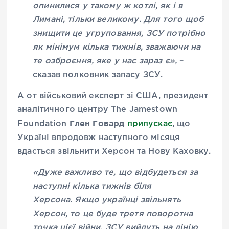
опинилися у такому ж котлі, як і в
Лимані, тільки великому. Для того щоб
знищити це угруповання, ЗСУ потрібно
як мінімум кілька тижнів, зважаючи на
те озброєння, яке у нас зараз є»,
–
сказав полковник запасу ЗСУ.
А от військовий експерт зі США, президент
аналітичного центру The Jamestown
Глен Говард
Foundation
припускає
, що
Україні впродовж наступного місяця
вдасться звільнити Херсон та Нову Каховку.
«Дуже важливо те, що відбудеться за
наступні кілька тижнів біля
Херсона. Якщо українці звільнять
Херсон, то це буде третя поворотна
точка цієї війни. ЗСУ вийдуть на лінію