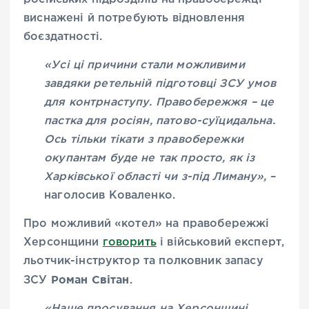
виснажені й потребують відновлення
боєздатності.
«Усі ці причини стали можливими
завдяки ретельній підготовці ЗСУ умов
для контрнаступу. Правобережжя – це
пастка для росіян, патово-суїцидальна.
Ось тільки тікати з правобережки
окупантам буде не так просто, як із
Харківської області чи з-під Лиману»,
–
наголосив Коваленко.
Про можливий «котел» на правобережжі
Херсонщини
говорить
і військовий експерт,
льотчик-інструктор та полковник запасу
Роман Світан
ЗСУ
.
«Наше просування на Херсонщині,