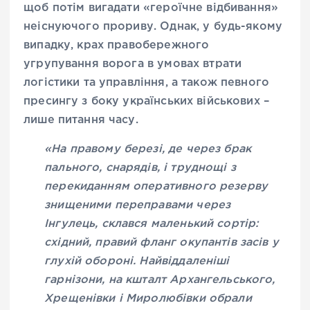
щоб потім вигадати «героїчне відбивання»
неіснуючого прориву. Однак, у будь-якому
випадку, крах правобережного
угрупування ворога в умовах втрати
логістики та управління, а також певного
пресингу з боку українських військових –
лише питання часу.
«На правому березі, де через брак
пального, снарядів, і труднощі з
перекиданням оперативного резерву
знищеними переправами через
Інгулець, склався маленький сортір:
східний, правий фланг окупантів засів у
глухій обороні. Найвіддаленіші
гарнізони, на кшталт Архангельського,
Хрещенівки і Миролюбівки обрали