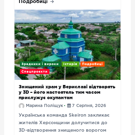
Подробиці
Зрадники і вироки
Історія
Подробиці
Спецпроєкти
Знищений храм у Бериславі відтворять
у 3D – його настоятель тим часом
прислужує окупантам
Марина Поліщук
7 Серпня, 2026
Українська команда Skeiron закликає
жителів Херсонщини долучитися до
3D-відтворення знищеного ворогом