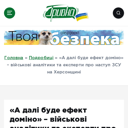
П
е
р
е
Новини півдня України, Херсон,
й
Миколаїв, Одеса, Мелітополь
т
и
д
Головна
»
Подробиці
»
«А далі буде ефект доміно»
о
– військові аналітики та експерти про наступ ЗСУ
в
на Херсонщині
м
і
с
т
у
«А далі буде ефект
доміно» – військові