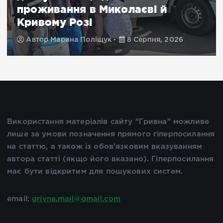
важливе повідомлення для
жителів Херсонщини
Автор
Марина Поліщук
8 Серпня, 2026
Використання матеріалів сайту "Гривна" можливе
лише за умови позначення прямого гіперпосилання
на статтю, а також із обов'язковим вказуванням
автора статті (якщо його вказано). Гіперпосилання
має бути відкритим для пошукових систем.
email:
grivna.mail@gmail.com