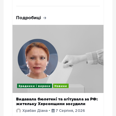
Подробиці
Зрадники і вироки
Новини
Видавала бюлетені та агітувала за РФ:
жительку Херсонщини засудили
Храбан Діана
7 Серпня, 2026