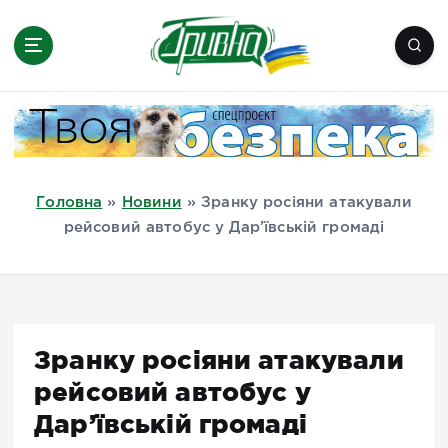
П
е
р
е
Новини півдня України, Херсон,
й
Миколаїв, Одеса, Мелітополь
т
и
д
Головна
»
Новини
»
Зранку росіяни атакували
о
рейсовий автобус у Дар’ївській громаді
в
м
і
с
т
Зранку росіяни атакували
у
рейсовий автобус у
Дар’ївській громаді