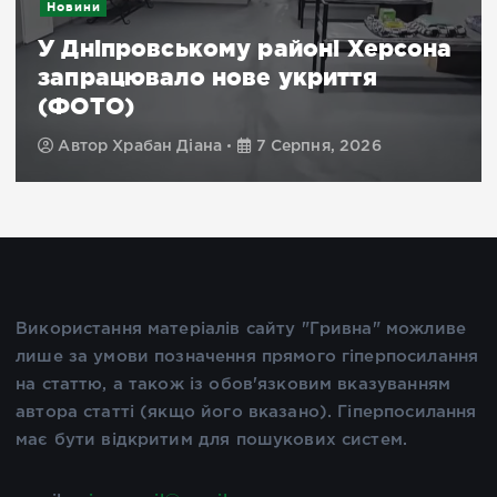
Новини
У Дніпровському районі Херсона
запрацювало нове укриття
(ФОТО)
Автор
Храбан Діана
7 Серпня, 2026
Використання матеріалів сайту "Гривна" можливе
лише за умови позначення прямого гіперпосилання
на статтю, а також із обов'язковим вказуванням
автора статті (якщо його вказано). Гіперпосилання
має бути відкритим для пошукових систем.