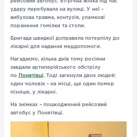
рейсовий автобус. 61-річна жінка під час
удару перебувала на вулиці. У неї –
вибухова травма, контузія, уламкові
поранення гомілки та стопи.
Бригада швидкої доправила потерпілу до
лікарні для надання меддопомоги.
Нагадаємо, кілька днів тому росіяни
завдали артилерійського обстрілу
по
Понятівці
. Тоді загинули двоє людей:
один чоловік – на місці, ще один помер
пізніше, у лікарні.
На знімках – пошкоджений рейсовий
автобус у Понятівці.