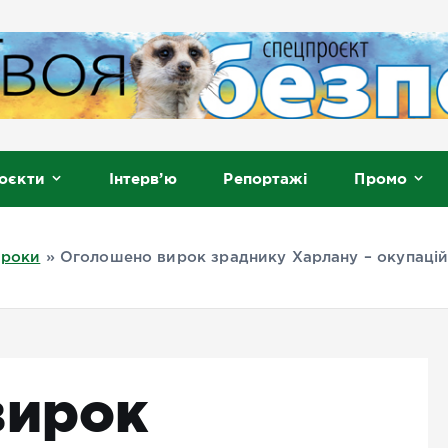
, Мелітополь
оєкти
Інтерв’ю
Репортажі
Промо
ироки
»
Оголошено вирок зраднику Харлану – окупацій
вирок