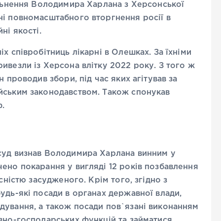
ільнення Володимира Харлана з Херсонської
ні повномасштабного вторгнення росії в
ні якості.
х співробітниць лікарні в Олешках. За їхніми
ивезли із Херсона влітку 2022 року. З того ж
 проводив збори, під час яких агітував за
йським законодавством. Також спонукав
рф.
суд визнав Володимира Харлана винним у
ено покарання у вигляді 12 років позбавлення
сністю засудженого. Крім того, згідно з
удь-які посади в органах державної влади,
дування, а також посади пов`язані виконанням
вно-господарських функцій та займатися