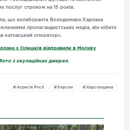
х послуг строком на 15 років.
ла, що колаборанта Володимира Харлана
омленнями пропагандистських медіа, він нібито
ав натовський оператор».
рлана з Олешків відправили в Москву
Фото з окупаційних джерел.
Агресія Росії
Херсон
Херсонщина