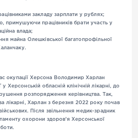
ацівниками закладу зарплати у рублях;
, примушуючи працівників брати участь у
ційна влада;
ння майна Олешківської багатопрофільної
Каланчаку.
д час окупації Херсона Володимир Харлан
 у Херсонській обласній клінічній лікарні, до
орушення розпорядження керівництва. Так,
ва лікарні, Харлан з березня 2022 року почав
ійськових. Після звільнення медик-зрадник
ртаменту охорони здоров’я Херсонської
роботи.