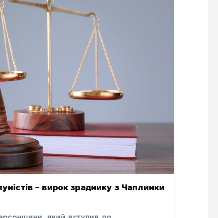
муністів – вирок зраднику з Чаплинки
ерсонщини, який вступив до