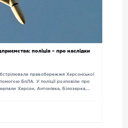
приємства: поліція – про наслідки
обстрілювали правобережжя Херсонської
опомогою БпЛА. У поліції розповіли про
терпали Херсон, Антонівка, Білозерка,…