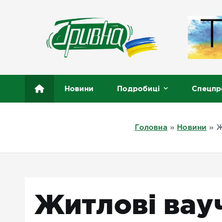
П
е
р
е
й
т
Новини півдня України, Херсон, Миколаїв, Одеса
и
Новини
Подробиці
Спецпр
д
о
в
Головна
»
Новини
»
Ж
м
і
с
т
у
Житлові вау