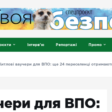
, Мелітополь
оєкти
Інтерв’ю
Репортажі
Промо
итлові ваучери для ВПО: ще 24 переселенці отримают
чери для ВПО: