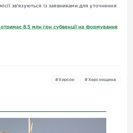
ісії зв’язуються із заявниками для уточнення
отримає 8,5 млн грн субвенції на формування
Херсон
Херсонщина