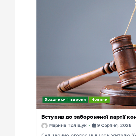
Зрадники і вироки
Новини
Вступив до забороненої партії ко
Марина Поліщук
9 Серпня, 2026
Суд заочно оголосив вирок жителю Х