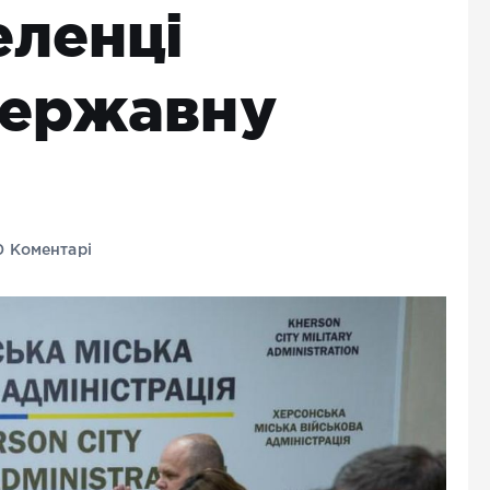
еленці
державну
 Коментарі