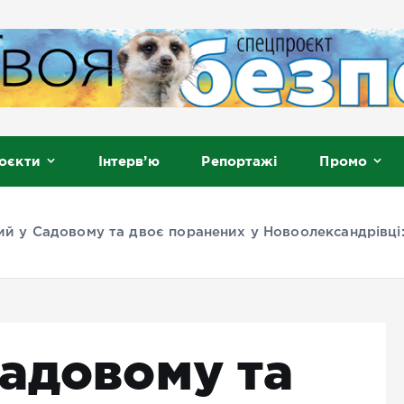
, Мелітополь
оєкти
Інтерв’ю
Репортажі
Промо
ий у Садовому та двоє поранених у Новоолександрівці:
Садовому та