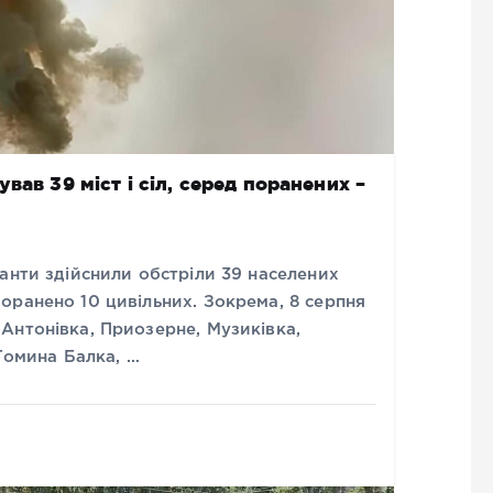
вав 39 міст і сіл, серед поранених –
анти здійснили обстріли 39 населених
оранено 10 цивільних. Зокрема, 8 серпня
Антонівка, Приозерне, Музиківка,
 Томина Балка, …