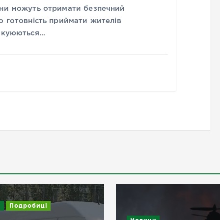
ини можуть отримати безпечний
о готовність приймати жителів
вакуюються…
робиці