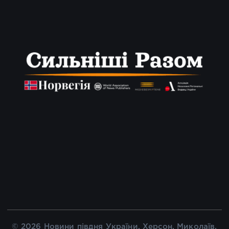
© 2026 Новини півдня України, Херсон, Миколаїв,