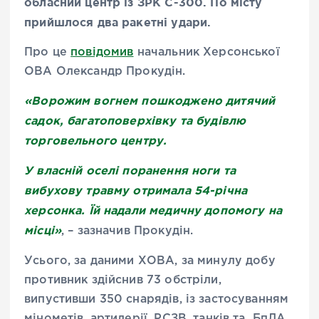
обласний центр із ЗРК С-300. По місту
прийшлося два ракетні удари.
Про це
повідомив
начальник Херсонської
ОВА Олександр Прокудін.
«Ворожим вогнем пошкоджено дитячий
садок, багатоповерхівку та будівлю
торговельного центру.
У власній оселі поранення ноги та
вибухову травму отримала 54-річна
херсонка. Їй надали медичну допомогу на
місці»
, – зазначив Прокудін.
Усього, за даними ХОВА, за минулу добу
противник здійснив 73 обстріли,
випустивши 350 снарядів, із застосуванням
мінометів, артилерії, РСЗВ, танків та БпЛА.