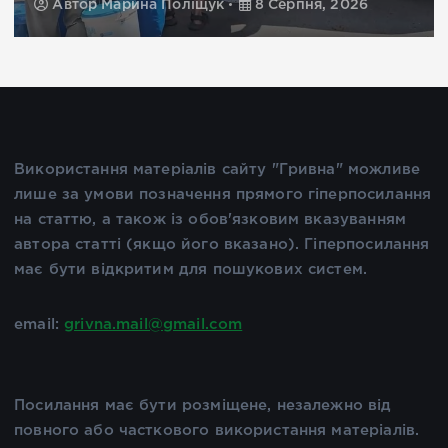
Автор
Марина Поліщук
8 Серпня, 2026
Використання матеріалів сайту "Гривна" можливе
лише за умови позначення прямого гіперпосилання
на статтю, а також із обов'язковим вказуванням
автора статті (якщо його вказано). Гіперпосилання
має бути відкритим для пошукових систем.
email:
grivna.mail@gmail.com
Посилання має бути розміщене, незалежно від
повного або часткового використання матеріалів.