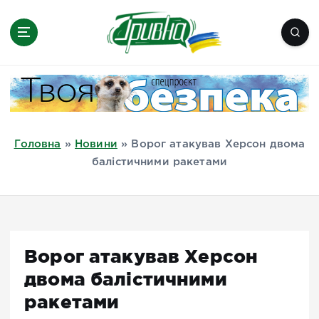
П
е
р
е
Новини півдня України, Херсон,
й
Миколаїв, Одеса, Мелітополь
т
и
д
Головна
»
Новини
»
Ворог атакував Херсон двома
о
балістичними ракетами
в
м
і
с
т
Ворог атакував Херсон
у
двома балістичними
ракетами