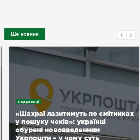
Ще новини
Подробиці
«Шахраї лазитимуть по смітниках
у пошуку чеків»: українці
обурені нововведенням
Укрпошти – у чому суть