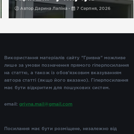
Автор
Дарина Лапіна
7 Серпня, 2026
Використання матеріалів сайту "Гривна" можливе
лише за умови позначення прямого гіперпосилання
на статтю, а також із обов'язковим вказуванням
автора статті (якщо його вказано). Гіперпосилання
має бути відкритим для пошукових систем.
email:
grivna.mail@gmail.com
Посилання має бути розміщене, незалежно від