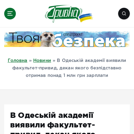
П
е
р
е
Новини півдня України, Херсон,
й
Миколаїв, Одеса, Мелітополь
т
и
д
Головна
»
Новини
»
В Одеській академії виявили
о
факультет-привид, декан якого безпідставно
в
отримав понад 1 млн грн зарплати
м
і
с
т
у
В Одеській академії
виявили факультет-