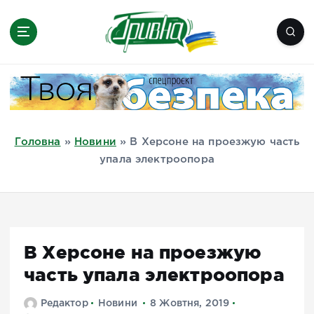
П
е
р
е
Новини півдня України, Херсон,
й
Миколаїв, Одеса, Мелітополь
т
и
д
Головна
»
Новини
»
В Херсоне на проезжую часть
о
упала электроопора
в
м
і
с
т
В Херсоне на проезжую
у
часть упала электроопора
Редактор
Новини
8 Жовтня, 2019