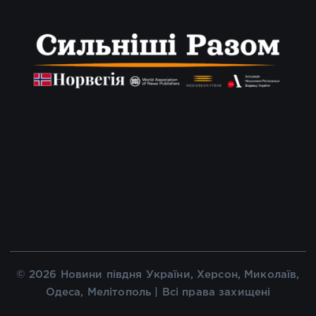
© 2026 Новини півдня України, Херсон, Миколаїв,
Одеса, Мелітополь | Всі права захищені