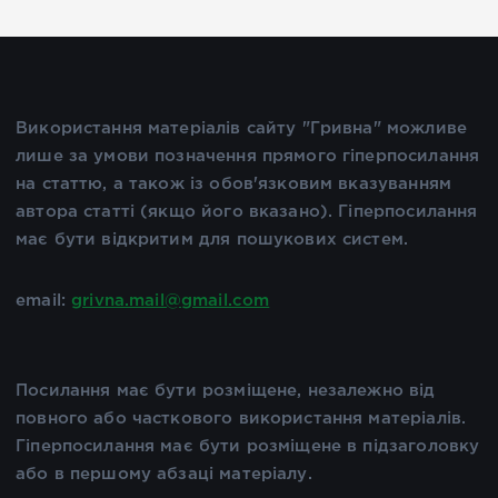
Використання матеріалів сайту "Гривна" можливе
лише за умови позначення прямого гіперпосилання
на статтю, а також із обов'язковим вказуванням
автора статті (якщо його вказано). Гіперпосилання
має бути відкритим для пошукових систем.
email:
grivna.mail@gmail.com
Посилання має бути розміщене, незалежно від
повного або часткового використання матеріалів.
Гіперпосилання має бути розміщене в підзаголовку
або в першому абзаці матеріалу.