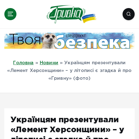
П
е
р
е
Новини півдня України, Херсон,
й
Миколаїв, Одеса, Мелітополь
т
и
д
Головна
»
Новини
»
Українцям презентували
о
«Лемент Херсонщини» – у літописі є згадка й про
в
«Гривну» (фото)
м
і
с
т
у
Українцям презентували
«Лемент Херсонщини» – у