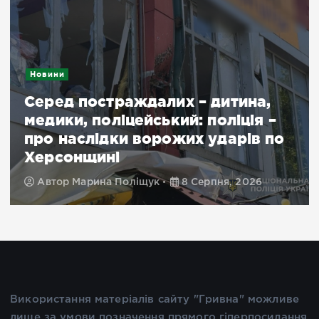
Новини
Серед постраждалих – дитина,
медики, поліцейський: поліція –
про наслідки ворожих ударів по
Херсонщині
Автор
Марина Поліщук
8 Серпня, 2026
Використання матеріалів сайту "Гривна" можливе
лише за умови позначення прямого гіперпосилання