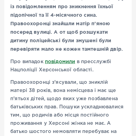
із повідомленням про зникнення їхньої
підопічної та її 4-місячного сина.
Правоохоронці знайшли матір п’яною
посеред вулиці. А от щоб розшукати
дитину поліцейські були змушені були
перевіряти мало не кожен тамтешній двір.
Про випадок
повідомили
в пресслужбі
Нацполіції Херсонської області.
Правоохоронці з’ясували, що зниклій
матері 38 років, вона немісцева і має ще
п’ятьох дітей, щодо яких уже позбавлена
батьківських прав. Пошуки ускладнювалися
тим, що родичів або місця постійного
проживання у Херсоні жінка не має. А
батько шостого немовляти перебуває на