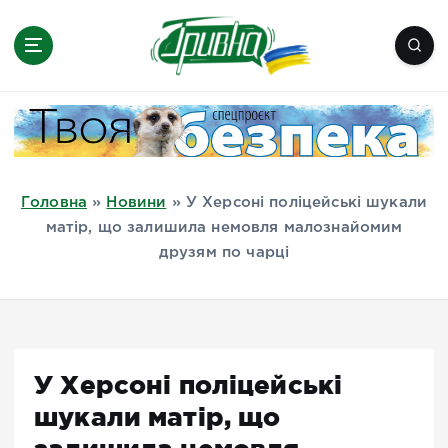
П
е
р
е
Новини півдня України, Херсон,
й
Миколаїв, Одеса, Мелітополь
т
и
д
Головна
»
Новини
»
У Херсоні поліцейські шукали
о
матір, що залишила немовля малознайомим
в
друзям по чарці
м
і
с
т
у
У Херсоні поліцейські
шукали матір, що