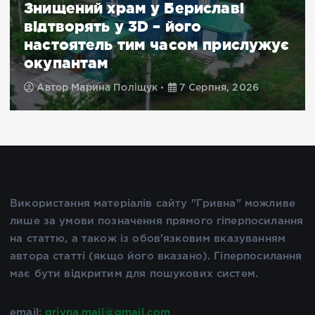
Знищений храм у Бериславі
відтворять у 3D – його
настоятель тим часом прислужує
окупантам
Автор
Марина Поліщук
7 Серпня, 2026
Використання матеріалів сайту "Гривна" можливе
лише за умови позначення прямого гіперпосилання
на статтю, а також із обов'язковим вказуванням
автора статті (якщо його вказано). Гіперпосилання
має бути відкритим для пошукових систем.
email:
grivna.mail@gmail.com