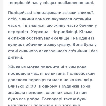
теперішній час у місцях позбавлення волі.
Поліцейські відпрацювали зв’язки зниклої,
осіб, з якими вона спілкувалася останнім
часом, і дізналися, що жінку часто бачили у
передмісті Херсона – Чорнобаївці. Кілька
екіпажів обстежували селище і на одній із
вулиць побачили розшукувану. Вона була у
стані сильного алкогольного сп’яніння і без
дитини.
Жінка не могла пояснити ні з ким вона
проводила час, ні де дитина. Поліцейським
довелося перевіряти мало не кожен двір.
Близько 21:00 в одному з будинків вони
знайшли немовля, хлопчик спав і з ним
було все добре. Господарі також були
напідпитку і пояснили, що того дня