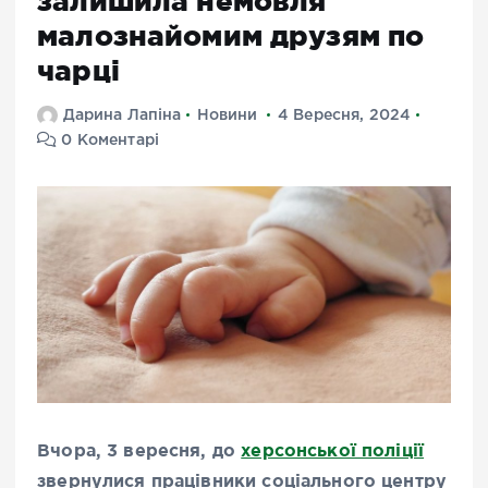
залишила немовля
малознайомим друзям по
чарці
Дарина Лапіна
Новини
4 Вересня, 2024
0 Коментарі
Вчора, 3 вересня, до
херсонської поліції
звернулися працівники соціального центру